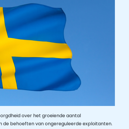
orgdheid over het groeiende aantal
 de behoeften van ongereguleerde exploitanten.