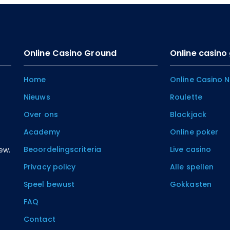
Online Casino Ground
Online casin
Home
Online Casino 
Nieuws
Roulette
Over ons
Blackjack
Academy
Online poker
Beoordelingscriteria
Live casino
ew.
Privacy policy
Alle spellen
Speel bewust
Gokkasten
FAQ
Contact