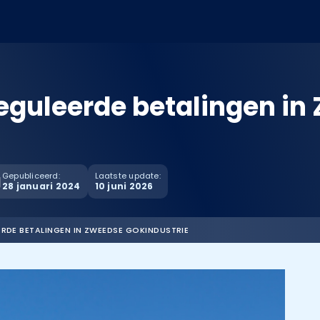
eguleerde betalingen in
Gepubliceerd:
Laatste update:
28 januari 2024
10 juni 2026
DE BETALINGEN IN ZWEEDSE GOKINDUSTRIE