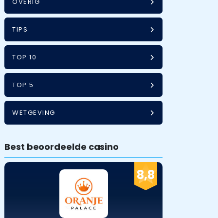
OVERIG
TIPS
TOP 10
TOP 5
WETGEVING
Best beoordeelde casino
8,8