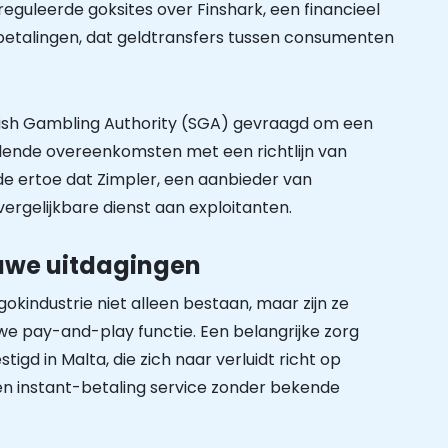
eguleerde goksites over Finshark, een financieel
betalingen, dat geldtransfers tussen consumenten
ish Gambling Authority (SGA) gevraagd om een
ullende overeenkomsten met een richtlijn van
de ertoe dat Zimpler, een aanbieder van
ergelijkbare dienst aan exploitanten.
uwe uitdagingen
okindustrie niet alleen bestaan, maar zijn ze
e pay-and-play functie. Een belangrijke zorg
tigd in Malta, die zich naar verluidt richt op
en instant-betaling service zonder bekende