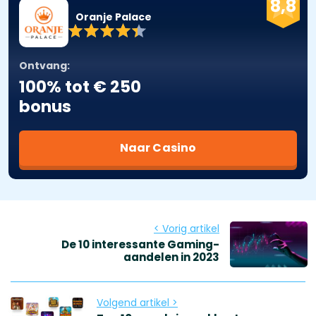
8,8
Oranje Palace
Ontvang:
100% tot € 250
bonus
Naar Casino
< Vorig artikel
De 10 interessante Gaming-
aandelen in 2023
Volgend artikel >