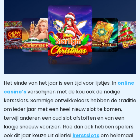
Het einde van het jaar is een tijd voor lijstjes. In
online
casino’s
verschijnen met de kou ook de nodige
kerstslots. Sommige ontwikkelaars hebben de traditie
om ieder jaar met een heel nieuw slot te komen,
terwijl anderen een oud slot afstoffen en van een
laagje sneeuw voorzien. Hoe dan ook hebben spelers
ook dit jaar keuze uit allerlei
kerstslots
om helemaal