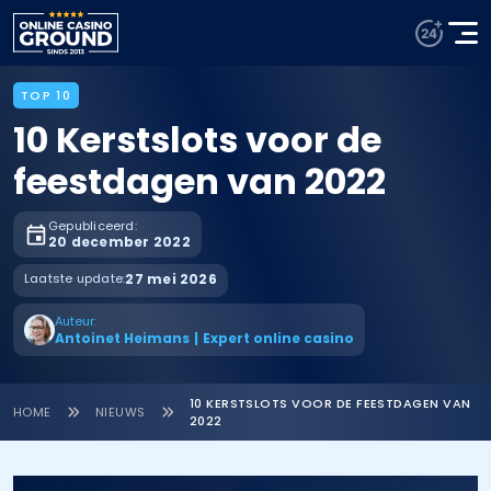
TOP 10
10 Kerstslots voor de
feestdagen van 2022
Gepubliceerd:
20 december 2022
Laatste update:
27 mei 2026
Auteur:
Antoinet Heimans
|
Expert online casino
10 KERSTSLOTS VOOR DE FEESTDAGEN VAN
HOME
NIEUWS
2022