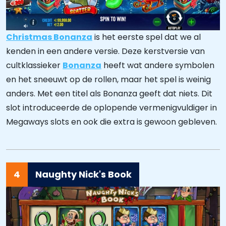
Christmas Bonanza
is het eerste spel dat we al
kenden in een andere versie. Deze kerstversie van
cultklassieker
Bonanza
heeft wat andere symbolen
en het sneeuwt op de rollen, maar het spel is weinig
anders. Met een titel als Bonanza geeft dat niets. Dit
slot introduceerde de oplopende vermenigvuldiger in
Megaways slots en ook die extra is gewoon gebleven.
4
Naughty Nick's Book