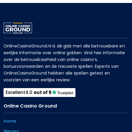
OnlineCasinoGround.nl is dé gids met alle betrouwbare en
eerlijke informatie over online gokken. Vind hier informatie
over de betrouwbaarheid van online casino’s,
bonusvoorwaarden en de nieuwste spellen. Experts van
OnlineCasinoGround hebben alle spellen getest en
voorzien van een eerlijke review.
Excellent
4.0
out of 5
Online Casino Ground
Home
Nieuws