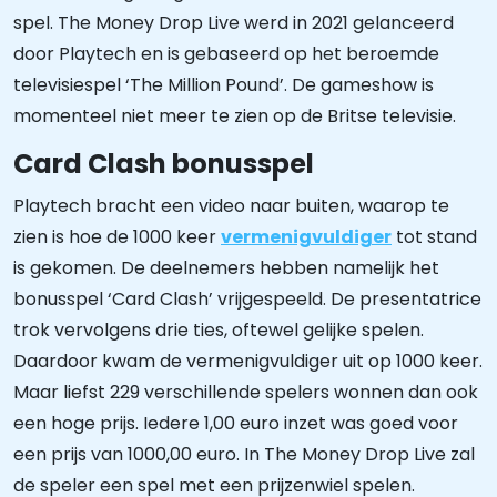
spel. The Money Drop Live werd in 2021 gelanceerd
door Playtech en is gebaseerd op het beroemde
televisiespel ‘The Million Pound’. De gameshow is
momenteel niet meer te zien op de Britse televisie.
Card Clash bonusspel
Playtech bracht een video naar buiten, waarop te
zien is hoe de 1000 keer
vermenigvuldiger
tot stand
is gekomen. De deelnemers hebben namelijk het
bonusspel ‘Card Clash’ vrijgespeeld. De presentatrice
trok vervolgens drie ties, oftewel gelijke spelen.
Daardoor kwam de vermenigvuldiger uit op 1000 keer.
Maar liefst 229 verschillende spelers wonnen dan ook
een hoge prijs. Iedere 1,00 euro inzet was goed voor
een prijs van 1000,00 euro. In The Money Drop Live zal
de speler een spel met een prijzenwiel spelen.