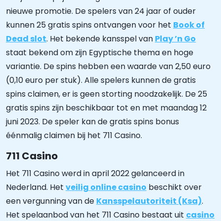
nieuwe promotie. De spelers van 24 jaar of ouder
kunnen 25 gratis spins ontvangen voor het
Book of
Dead slot
. Het bekende kansspel van
Play ’n Go
staat bekend om zijn Egyptische thema en hoge
variantie. De spins hebben een waarde van 2,50 euro
(0,10 euro per stuk). Alle spelers kunnen de gratis
spins claimen, er is geen storting noodzakelijk. De 25
gratis spins zijn beschikbaar tot en met maandag 12
juni 2023. De speler kan de gratis spins bonus
éénmalig claimen bij het 711 Casino.
711 Casino
Het 711 Casino werd in april 2022 gelanceerd in
Nederland. Het
veilig online casino
beschikt over
een vergunning van de
Kansspelautoriteit (Ksa)
.
Het spelaanbod van het 711 Casino bestaat uit
casino