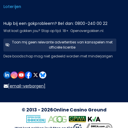
Loterijen
Hulp bij een gokprobleem? Bel dan: 0800-240 00 22
Wat kost gokken jou? Stop op tijd. 18+. Openovergokken.nl.
Toon mij geen relevante advertenties van kansspelen met
officiële licentie
Deze boodschap mag niet gedeeld worden met minderjarigen
[email-verborgen]
© 2013 - 2026
Online Casino Ground