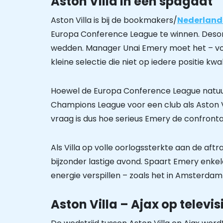
Aston Villa in een spagaat
Aston Villa is bij de bookmakers/
Nederlands
Europa Conference League te winnen. Deson
wedden. Manager Unai Emery moet het – vo
kleine selectie die niet op iedere positie kwal
Hoewel de Europa Conference League natuurlij
Champions League voor een club als Aston Vil
vraag is dus hoe serieus Emery de confront
Als Villa op volle oorlogssterkte aan de aft
bijzonder lastige avond. Spaart Emery enkele 
energie verspillen – zoals het in Amsterda
Aston Villa – Ajax op televis