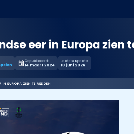
dse eer in Europa zien 
Gepubliceerd:
Laatste update:
spelen
14 maart 2024
10 juni 2026
 IN EUROPA ZIEN TE REDDEN