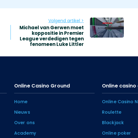
Volgend artikel >
t
Michael van Gerwen moet
koppositie in Premier
League verdedigen tegen
fenomeen Luke Littler
Online Casino Ground
Online casin
Home
Online Casino 
Nieuws
Roulette
Over ons
Blackjack
Academy
Online poker