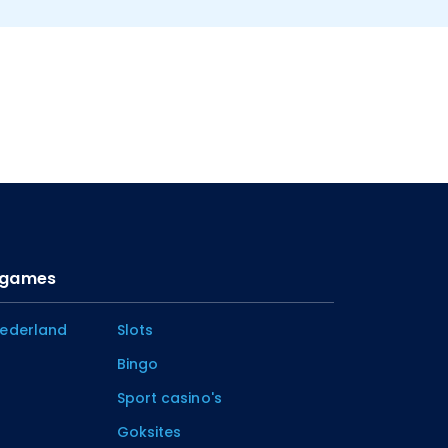
o games
Nederland
Slots
Bingo
Sport casino's
Goksites