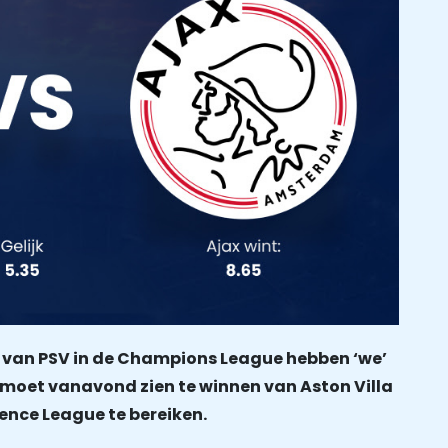
g van PSV in de Champions League hebben ‘we’
x moet vanavond zien te winnen van Aston Villa
ence League te bereiken.