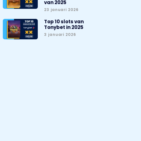
van 2025
23 januari 2026
Top 10 slots van
Tonybet in 2025
3 januari 2026