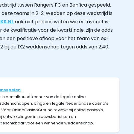
dstrijd tussen Rangers FC en Benfica gespeeld.
 deze teams in 2-2. Wedden op deze wedstrijd is
KS.NL
ook niet precies weten wie er favoriet is.
 de kwalificatie voor de kwartfinale, zijn de odds
llen een positieve afloop voor het team van ex-
2 bij de 1X2 weddenschap tegen odds van 2.40.
kansspelen
 is een allround kenner van de legale online
tweddenschappen, bingo en legale Nederlandse casino’s
k. Voor OnlineCasinoGround reviewt hij online casino’s,
ij ontwikkelingen in nieuwsberichten en
 tip beschikbaar voor een winnende weddenschap.