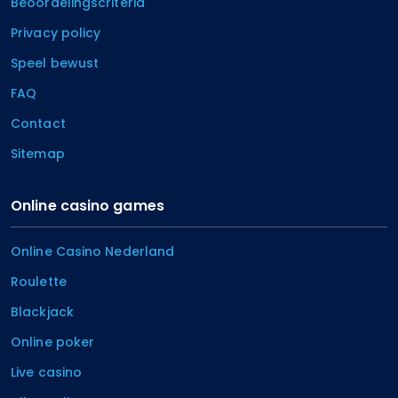
Beoordelingscriteria
Privacy policy
Speel bewust
FAQ
Contact
Sitemap
Online casino games
Online Casino Nederland
Roulette
Blackjack
Online poker
Live casino