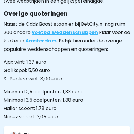
twee wedstrijden in een gelijkspel eindigde.
Overige quoteringen
Naast de Odds Boost staan er bij BetCity.nl nog ruim
200 andere
voetbalweddenschappen
klaar voor de
kraker in
Amsterdam
. Bekijk hieronder de overige
populaire weddenschappen en quoteringen:
Ajax wint: 1,37 euro
Gelijkspel: 5,50 euro
SL Benfica wint: 8,00 euro
Minimaal 2,5 doelpunten: 1,33 euro
Minimaal 3,5 doelpunten: 1,88 euro
Haller scoort: 1,78 euro
Nunez scoort: 3,05 euro
Auteur: