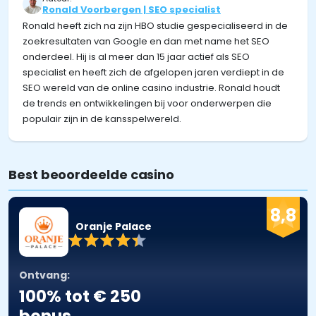
Ronald Voorbergen | SEO specialist
Ronald heeft zich na zijn HBO studie gespecialiseerd in de
zoekresultaten van Google en dan met name het SEO
onderdeel. Hij is al meer dan 15 jaar actief als SEO
specialist en heeft zich de afgelopen jaren verdiept in de
SEO wereld van de online casino industrie. Ronald houdt
de trends en ontwikkelingen bij voor onderwerpen die
populair zijn in de kansspelwereld.
Best beoordeelde casino
8,8
Oranje Palace
Ontvang:
100% tot € 250
bonus