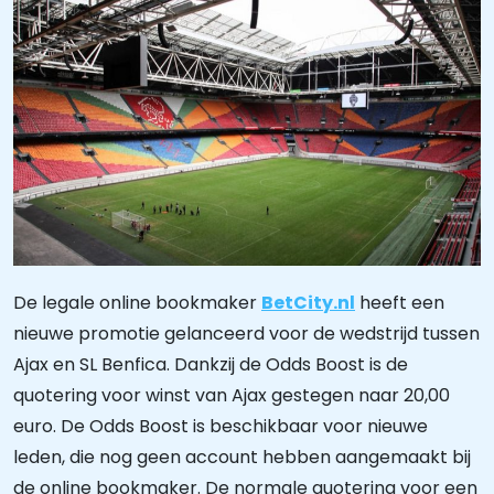
De legale online bookmaker
BetCity.nl
heeft een
nieuwe promotie gelanceerd voor de wedstrijd tussen
Ajax en SL Benfica. Dankzij de Odds Boost is de
quotering voor winst van Ajax gestegen naar 20,00
euro. De Odds Boost is beschikbaar voor nieuwe
leden, die nog geen account hebben aangemaakt bij
de online bookmaker. De normale quotering voor een