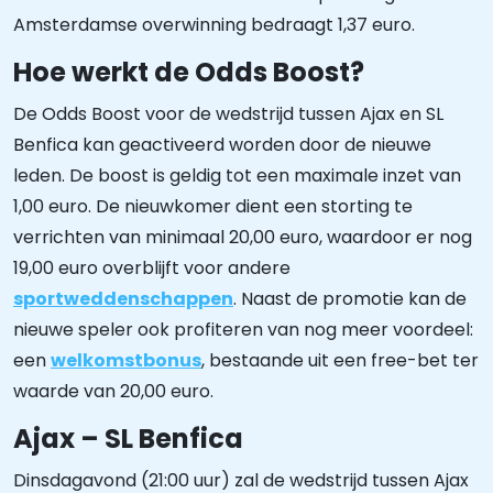
Amsterdamse overwinning bedraagt 1,37 euro.
Hoe werkt de Odds Boost?
De Odds Boost voor de wedstrijd tussen Ajax en SL
Benfica kan geactiveerd worden door de nieuwe
leden. De boost is geldig tot een maximale inzet van
1,00 euro. De nieuwkomer dient een storting te
verrichten van minimaal 20,00 euro, waardoor er nog
19,00 euro overblijft voor andere
sportweddenschappen
. Naast de promotie kan de
nieuwe speler ook profiteren van nog meer voordeel:
een
welkomstbonus
, bestaande uit een free-bet ter
waarde van 20,00 euro.
Ajax – SL Benfica
Dinsdagavond (21:00 uur) zal de wedstrijd tussen Ajax