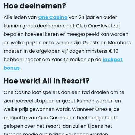
Hoe deelnemen?
Alle leden van
One Casino
van 24 jaar en ouder
kunnen gratis deelnemen. Het Club One-level zal
bepalen hoeveel keren er meegespeeld kan worden
en welke prijzen er te winnen zijn. Guests en Members
moeten in de afgelopen vijf dagen minstens € 10
hebben ingezet om kans te maken op de
jackpot
bonus
.
Hoe werkt All In Resort?
One Casino laat spelers aan een rad draaien om te
zien hoeveel stappen er gezet kunnen worden en
welke prijs gewonnen wordt. Wanneer Onesie, de
mascotte van One Casino een heel rondje heeft
gelopen over het resort, dan zullen tijdens het
tweede rondje alle prijzen verhoogd worden.