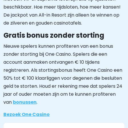
beschikbaar. Hoe meer tijdsloten, hoe meer kansen!
De jackpot van All-in Resort zijn alleen te winnen op
de zilveren en gouden casinotafels.
Gratis bonus zonder storting
Nieuwe spelers kunnen profiteren van een bonus
zonder storting bij One Casino. Spelers die een
account aanmaken ontvangen € 10 tijdens
registreren. Als stortingsbonus heeft One Casino een
50% tot € 100 klaarliggen voor degenen die besluiten
geld te storten. Houd er rekening mee dat spelers 24
jaar of ouder moeten zijn om te kunnen profiteren
van
bonussen
.
Bezoek One Casino