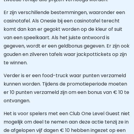
Er zijn verschillende bestemmingen, waaronder een
casinotafel. Als Onesie bij een casinotafel terecht
komt dan kan er gegokt worden op de kleur of suit
van een speelkaart. Als het juiste antwoord is
gegeven, wordt er een geldbonus gegeven. Er zijn ook
gouden en zilveren tafels waar jackpottickets op zijn
te winnen.
Verder is er een food-truck waar punten verzameld
kunnen worden. Tijdens de promotieperiode moeten
er 10 punten verzameld zijn om een bonus van € 10 te
ontvangen.
Het is voor spelers met een Club One Level Guest niet
mogelijk om deel te nemen aan deze actie tenzij ze in
de afgelopen vijf dagen € 10 hebben ingezet op een