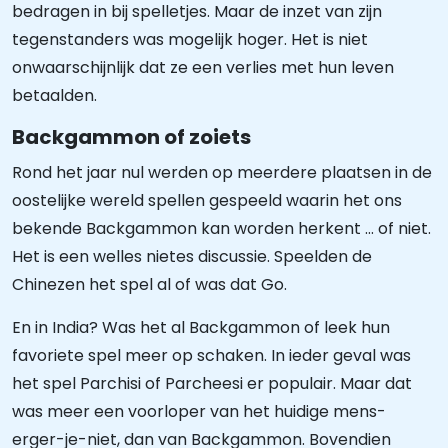
bedragen in bij spelletjes. Maar de inzet van zijn
tegenstanders was mogelijk hoger. Het is niet
onwaarschijnlijk dat ze een verlies met hun leven
betaalden.
Backgammon of zoiets
Rond het jaar nul werden op meerdere plaatsen in de
oostelijke wereld spellen gespeeld waarin het ons
bekende Backgammon kan worden herkent … of niet.
Het is een welles nietes discussie. Speelden de
Chinezen het spel al of was dat Go.
En in India? Was het al Backgammon of leek hun
favoriete spel meer op schaken. In ieder geval was
het spel Parchisi of Parcheesi er populair. Maar dat
was meer een voorloper van het huidige mens-
erger-je-niet, dan van Backgammon. Bovendien