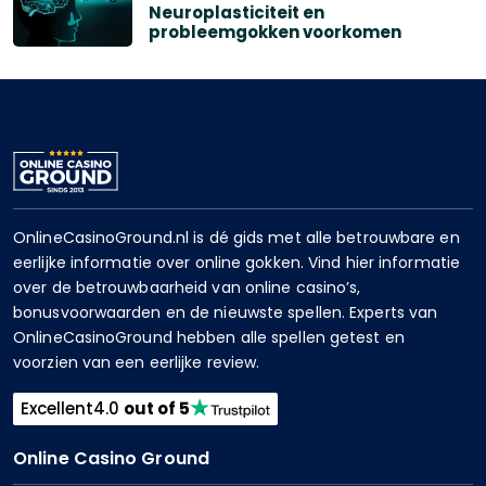
Neuroplasticiteit en
probleemgokken voorkomen
OnlineCasinoGround.nl is dé gids met alle betrouwbare en
eerlijke informatie over online gokken. Vind hier informatie
over de betrouwbaarheid van online casino’s,
bonusvoorwaarden en de nieuwste spellen. Experts van
OnlineCasinoGround hebben alle spellen getest en
voorzien van een eerlijke review.
Excellent
4.0
out of 5
Online Casino Ground