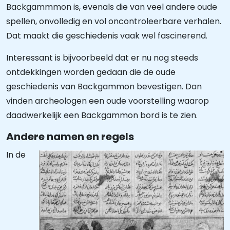
Backgammmon is, evenals die van veel andere oude
spellen, onvolledig en vol oncontroleerbare verhalen.
Dat maakt die geschiedenis vaak wel fascinerend.
Interessant is bijvoorbeeld dat er nu nog steeds
ontdekkingen worden gedaan die de oude
geschiedenis van Backgammon bevestigen. Dan
vinden archeologen een oude voorstelling waarop
daadwerkelijk een Backgammon bord is te zien.
Andere namen en regels
In de