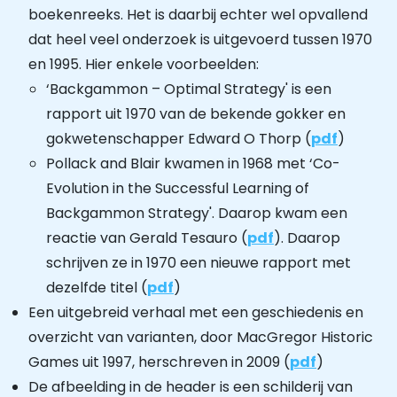
boekenreeks. Het is daarbij echter wel opvallend
dat heel veel onderzoek is uitgevoerd tussen 1970
en 1995. Hier enkele voorbeelden:
‘Backgammon – Optimal Strategy' is een
rapport uit 1970 van de bekende gokker en
gokwetenschapper Edward O Thorp (
pdf
)
Pollack and Blair kwamen in 1968 met ‘Co-
Evolution in the Successful Learning of
Backgammon Strategy'. Daarop kwam een
reactie van Gerald Tesauro (
pdf
). Daarop
schrijven ze in 1970 een nieuwe rapport met
dezelfde titel (
pdf
)
Een uitgebreid verhaal met een geschiedenis en
overzicht van varianten, door MacGregor Historic
Games uit 1997, herschreven in 2009 (
pdf
)
De afbeelding in de header is een schilderij van