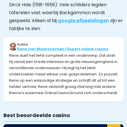
Dirck Hals (1591-1656). Vele schilders legden
taferelen vast waarbij Backgammon wordt
gespeeld. Alleen al bij
google afbeeldingen
zijn er
talrijke te zien.
Auteur:
Rene van Maarsseveen | Expert online casino
Rene duikt het liefst compleet in een onderwerp. Dat doet
hij vanuit een brede interesse en grote nieuwsgierigheid in
verschillende onderwerpen. Hij legt hij het liefst
onderzoeken naast elkaar over gokproblemen. Zo puzzelt
Rene op een wiskundige strategie en schrijft dit uit tot een
helder verhaal. Rene verbindt graag iGaming met andere
thema’s waarmee OnlineCasinoGround zich onderscheidt.
Best beoordeelde casino