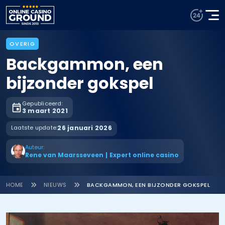
OVERIG
Backgammon, een
bijzonder gokspel
Gepubliceerd:
3 maart 2021
Laatste update:
26 januari 2026
Auteur:
Rene van Maarsseveen
|
Expert online casino
HOME
NIEUWS
BACKGAMMON, EEN BIJZONDER GOKSPEL