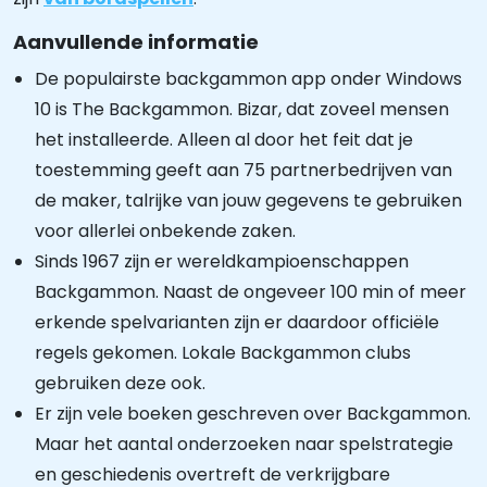
Aanvullende informatie
De populairste backgammon app onder Windows
10 is The Backgammon. Bizar, dat zoveel mensen
het installeerde. Alleen al door het feit dat je
toestemming geeft aan 75 partnerbedrijven van
de maker, talrijke van jouw gegevens te gebruiken
voor allerlei onbekende zaken.
Sinds 1967 zijn er wereldkampioenschappen
Backgammon. Naast de ongeveer 100 min of meer
erkende spelvarianten zijn er daardoor officiële
regels gekomen. Lokale Backgammon clubs
gebruiken deze ook.
Er zijn vele boeken geschreven over Backgammon.
Maar het aantal onderzoeken naar spelstrategie
en geschiedenis overtreft de verkrijgbare