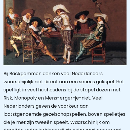
Bij Backgammon denken veel Nederlanders
waarschijnlijk niet direct aan een serieus gokspel. Het
spel ligt in veel huishoudens bij de stapel dozen met
Risk, Monopoly en Mens-erger-je-niet. Veel
Nederlanders geven de voorkeur aan
laatstgenoemde gezelschapspellen, boven spelletjes
die je met zijn tweeën speelt. Waarschijnlijk om