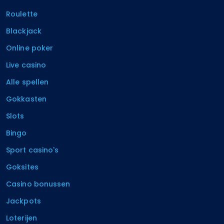
Roulette
Blackjack
Online poker
Live casino
Alle spellen
Gokkasten
Slots
Bingo
Sport casino's
Goksites
Casino bonussen
Jackpots
Loterijen