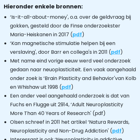
Hieronder enkele bronnen:
‘Is-it-all-about-money', o.a. over de geldvraag bij
gokken, gesteld door de Finse onderzoekster
Maria-Heiskanen in 2017 (
pdf
)
‘Kan magnetische stimulatie helpen bij een
verslaving', door Barr en collega's in 2011 (
pdf
)
Met name eind vorige eeuw werd veel onderzoek
gedaan naar neuoplasticiteit. Een vaak aangehaald
onder zoek is ‘Brain Plasticity and Behavior'van Kolb
en Whishaw uit 1998 (
pdf
)
Een ander veel aangehaald onderzoek is dat van
Fuchs en Flugge uit 2914, ‘Adult Neuroplasticity
More Than 40 Years of Research' (pdf)
Olsen schreef in 2011 het artikel ‘Natura Rewards,
Neuroplasticity and Non-Drug Addiction' (
pdf
)
Interessant is ook ‘Neuroplasticity in addictive