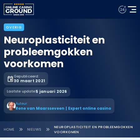
OVERIG
Neuroplasticiteit en
probleemgokken
voorkomen
Gepubliceerd:
30 maart 2021
Laatste update:
5 januari 2026
Auteur:
Rene van Maarsseveen
|
Expert online casino
NEUROPLASTICITEIT EN PROBLEEMGOKKEN
HOME
NIEUWS
VOORKOMEN