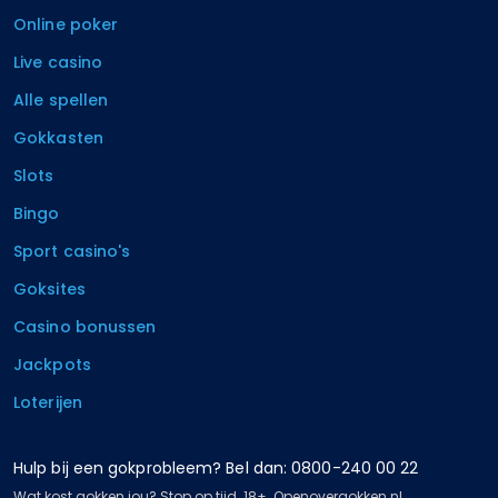
Online poker
Live casino
Alle spellen
Gokkasten
Slots
Bingo
Sport casino's
Goksites
Casino bonussen
Jackpots
Loterijen
Hulp bij een gokprobleem? Bel dan: 0800-240 00 22
Wat kost gokken jou? Stop op tijd. 18+. Openovergokken.nl.