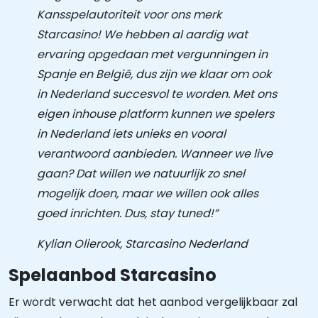
Kansspelautoriteit voor ons merk
Starcasino! We hebben al aardig wat
ervaring opgedaan met vergunningen in
Spanje en België, dus zijn we klaar om ook
in Nederland succesvol te worden. Met ons
eigen inhouse platform kunnen we spelers
in Nederland iets unieks en vooral
verantwoord aanbieden. Wanneer we live
gaan? Dat willen we natuurlijk zo snel
mogelijk doen, maar we willen ook alles
goed inrichten. Dus, stay tuned!”
Kylian Olierook, Starcasino Nederland
Spelaanbod Starcasino
Er wordt verwacht dat het aanbod vergelijkbaar zal