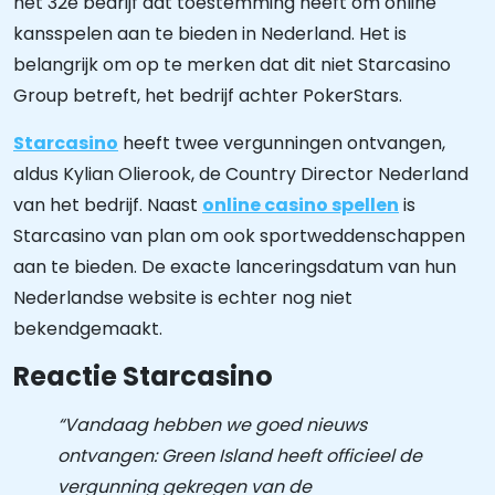
het 32e bedrijf dat toestemming heeft om online
kansspelen aan te bieden in Nederland. Het is
belangrijk om op te merken dat dit niet Starcasino
Group betreft, het bedrijf achter PokerStars.
Starcasino
heeft twee vergunningen ontvangen,
aldus Kylian Olierook, de Country Director Nederland
van het bedrijf. Naast
online casino spellen
is
Starcasino van plan om ook sportweddenschappen
aan te bieden. De exacte lanceringsdatum van hun
Nederlandse website is echter nog niet
bekendgemaakt.
Reactie Starcasino
“Vandaag hebben we goed nieuws
ontvangen: Green Island heeft officieel de
vergunning gekregen van de