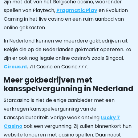
zijn met dat van het Belgische casino, waaronder
spellen van Playtech,
Pragmatic Play
en Evolution
Gaming in het live casino en een ruim aanbod van
online gokkasten.
In Nederland kennen we meerdere gokbedrijven uit
België die op de Nederlandse gokmarkt opereren. Zo
zijn er ook nog legale online casino’s zoals Bingoal,
Circus.nl
, 711 Casino en Casino777.
Meer gokbedrijven met
kansspelvergunning in Nederland
Starcasino is niet de enige aanbieder met een
verkregen kansspelvergunning van de
Kansspelautoriteit. Vorige week ontving
Lucky 7
Casino
ook een vergunning. Zij zullen binnenkort hun
website lanceren met casino spellen. Daarnaast