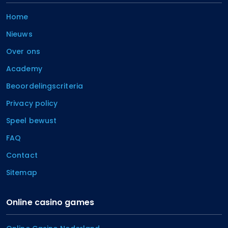
Home
Nieuws
Over ons
Academy
Beoordelingscriteria
Privacy policy
Speel bewust
FAQ
Contact
Sitemap
Online casino games