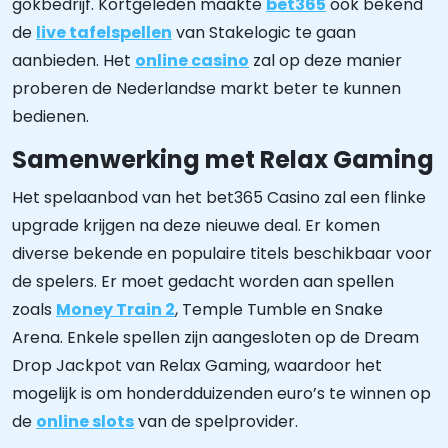
gokbedrijf. Kortgeleden maakte
bet365
ook bekend
de
live tafelspellen
van Stakelogic te gaan
aanbieden. Het
online casino
zal op deze manier
proberen de Nederlandse markt beter te kunnen
bedienen.
Samenwerking met Relax Gaming
Het spelaanbod van het bet365 Casino zal een flinke
upgrade krijgen na deze nieuwe deal. Er komen
diverse bekende en populaire titels beschikbaar voor
de spelers. Er moet gedacht worden aan spellen
zoals
Money Train 2
, Temple Tumble en Snake
Arena. Enkele spellen zijn aangesloten op de Dream
Drop Jackpot van Relax Gaming, waardoor het
mogelijk is om honderdduizenden euro’s te winnen op
de
online slots
van de spelprovider.