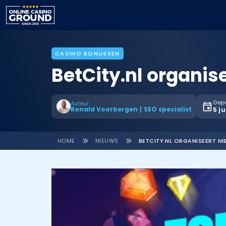
CASINO BONUSSEN
BetCity.nl organis
Gepu
Auteur:
Ronald Voorbergen
|
SEO specialist
5 ju
HOME
NIEUWS
BETCITY.NL ORGANISEERT N