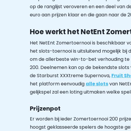
op de ranglijst veroveren en een deel van d
euro aan prijzen klaar en die gaan naar de 2
Hoe werkt het NetEnt Zomer
Het NetEnt Zomertoernooi is beschikbaar vo
het slots-toernooi is uitsluitend mogelijk bij
om de allerbeste win-to-bet verhouding te r
200. Deelnemen kan op de bekendste slots v
de Starburst XXXtreme Supernova,
Fruit S
het platform eenvoudig
alle slots
van NetEnt
gelijkspel zal een loting uitmaken welke spe
Prijzenpot
Er worden bij ieder Zomertoernooi 200 prij
hoogst geklasseerde spelers de hoogste geld