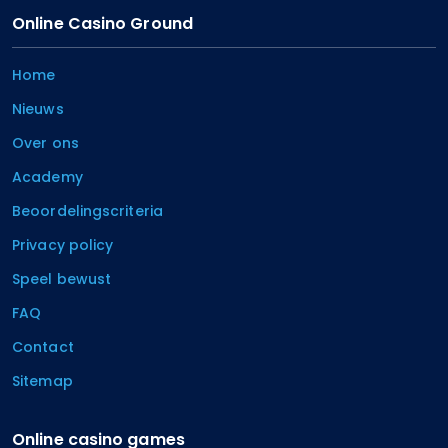
Online Casino Ground
Home
Nieuws
Over ons
Academy
Beoordelingscriteria
Privacy policy
Speel bewust
FAQ
Contact
Sitemap
Online casino games