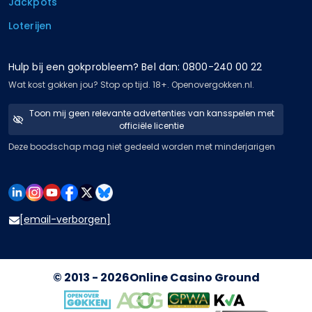
Jackpots
Loterijen
Hulp bij een gokprobleem? Bel dan: 0800-240 00 22
Wat kost gokken jou? Stop op tijd. 18+. Openovergokken.nl.
Toon mij geen relevante advertenties van kansspelen met
officiële licentie
Deze boodschap mag niet gedeeld worden met minderjarigen
[email-verborgen]
© 2013 - 2026
Online Casino Ground