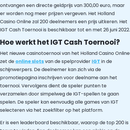
ontvangen een directe geldprijs van 300,00 euro, maar
er worden nog meer prijzen vergeven. Het Holland
Casino Online zal 200 deelnemers een prijs uitkeren. Het
IGT Cash Toernooi is beschikbaar tot en met 26 juni 2022.
Hoe werkt het IGT Cash Toernooi?
Het nieuwe casinotoernooi van het Holland Casino Online
zet de
online slots
van de spelprovider
IGT
in de
schijnwerpers. De deelnemer kan zich via de
promotiepagina inschrijven voor deelname aan het
toernooi. Vervolgens dient de speler punten te
verzamelen door simpelweg de IGT-spellen te gaan
spelen. De speler kan eenvoudig alle games van IGT
selecteren via het zoekfilter op het platform.
Er is een leaderboard beschikbaar, waarop de top 200 is