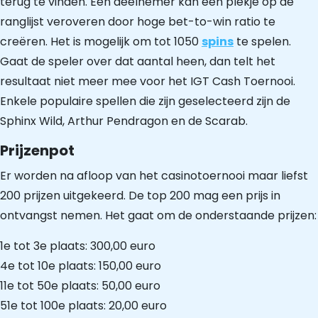
terug te vinden. Een deelnemer kan een plekje op de
ranglijst veroveren door hoge bet-to-win ratio te
creëren. Het is mogelijk om tot 1050
spins
te spelen.
Gaat de speler over dat aantal heen, dan telt het
resultaat niet meer mee voor het IGT Cash Toernooi.
Enkele populaire spellen die zijn geselecteerd zijn de
Sphinx Wild, Arthur Pendragon en de Scarab.
Prijzenpot
Er worden na afloop van het casinotoernooi maar liefst
200 prijzen uitgekeerd. De top 200 mag een prijs in
ontvangst nemen. Het gaat om de onderstaande prijzen:
1e tot 3e plaats: 300,00 euro
4e tot 10e plaats: 150,00 euro
11e tot 50e plaats: 50,00 euro
51e tot 100e plaats: 20,00 euro