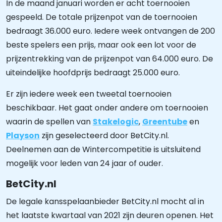
In de maand januari worden er acht toernooien
gespeeld. De totale prijzenpot van de toernooien
bedraagt 36.000 euro. Iedere week ontvangen de 200
beste spelers een prijs, maar ook een lot voor de
prijzentrekking van de prijzenpot van 64.000 euro. De
uiteindelijke hoofdprijs bedraagt 25.000 euro.
Er zijn iedere week een tweetal toernooien
beschikbaar. Het gaat onder andere om toernooien
waarin de spellen van
Stakelogic
,
Greentube
en
Playson
zijn geselecteerd door BetCity.nl.
Deelnemen aan de Wintercompetitie is uitsluitend
mogelijk voor leden van 24 jaar of ouder.
BetCity.nl
De legale kansspelaanbieder BetCity.nl mocht al in
het laatste kwartaal van 2021 zijn deuren openen. Het