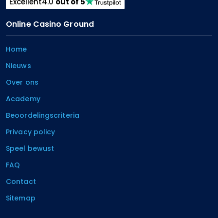
Excellent
4.0
out of 5
Online Casino Ground
Home
Nieuws
Over ons
Academy
Beoordelingscriteria
Privacy policy
Speel bewust
FAQ
Contact
Sitemap