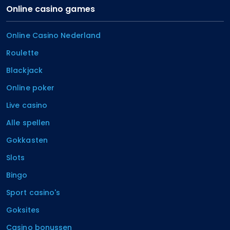
Online casino games
Online Casino Nederland
Roulette
Blackjack
Online poker
Live casino
Alle spellen
Gokkasten
Slots
Bingo
Sport casino's
Goksites
Casino bonussen