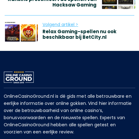
Hacksaw Gaming
Volgend artikel >
Relax Gaming-spellen nu ook
beschikbaar bij BetCity.nl
OnlineCasinoGround.nl is dé gids met alle betrouwbare en
eerlijke informatie over online gokken. Vind hier informatie
over de betrouwbaarheid van online casino’s,
bonusvoorwaarden en de nieuwste spellen. Experts van
OnlineCasinoGround hebben alle spellen getest en
voorzien van een eerlijke review.