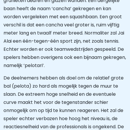
granieten deuren en glazen wanden. Een dergelijke
baan heeft de naam ‘cancha’ gekregen en kan
worden vergeleken met een squashbaan. Een groot
verschil is dat een cancha veel groter is, ruim vijftig
meter lang en twaalf meter breed. Normaliter zal Jai
Alai een één-tegen-één sport zijn, net zoals tennis.
Echter worden er ook teamwedstrijden gespeeld. De
spelers hebben overigens ook een bijnaam gekregen,
namelijk ‘pelotari’.
De deelnemers hebben als doel om de relatief grote
bal (pelota) zo hard als mogelijk tegen de muur te
slaan. De extreem hoge snelheid en de eventuele
curve maakt het voor de tegenstander schier
onmogelijk om op tijd te kunnen reageren. Het zal de
speler echter verbazen hoe hoog het niveau is, de
reactiesnelheid van de professionals is ongekend. De