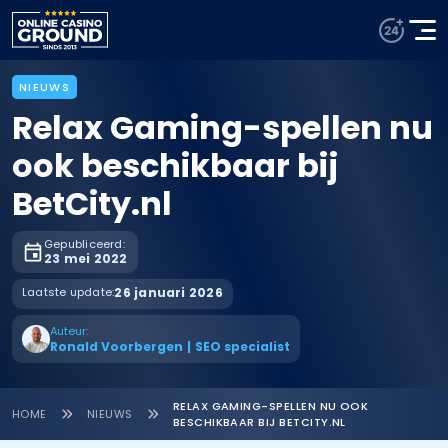
NIEUWS
Relax Gaming-spellen nu
ook beschikbaar bij
BetCity.nl
Gepubliceerd:
23 mei 2022
Laatste update:
26 januari 2026
Auteur:
Ronald Voorbergen
|
SEO specialist
RELAX GAMING-SPELLEN NU OOK
HOME
NIEUWS
BESCHIKBAAR BIJ BETCITY.NL