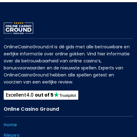
OnlineCasinoGround.nl is dé gids met alle betrouwbare en
eerlijke informatie over online gokken. Vind hier informatie
over de betrouwbaarheid van online casino’s,
bonusvoorwaarden en de nieuwste spellen. Experts van
OnlineCasinoGround hebben alle spellen getest en
voorzien van een eerlijke review.
Excellent
4.0
out of 5
Online Casino Ground
Home
Nieuws