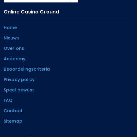
Online Casino Ground
Home
Nieuws
Over ons
Academy
Beoordelingscriteria
Privacy policy
Speel bewust
FAQ
Contact
Sitemap