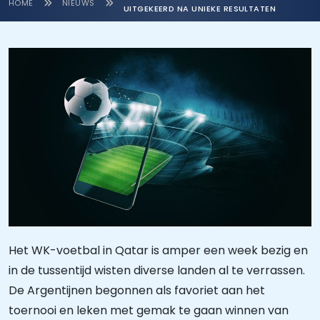
HOME
NIEUWS
UITGEKEERD NA UNIEKE RESULTATEN
Het WK-voetbal in Qatar is amper een week bezig en
in de tussentijd wisten diverse landen al te verrassen.
De Argentijnen begonnen als favoriet aan het
toernooi en leken met gemak te gaan winnen van