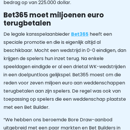
bedrag op van 225.000 dollar.
Bet365 moet miljoenen euro
terugbetalen
De legale kansspelaanbieder
Bet365
heeft een
speciale promotie en die is eigenlijk altijd al
beschikbaar. Mocht een wedstrijd in 0-0 eindigen, dan
krijgen de spelers hun inzet terug. Na enkele
speeldagen eindigde er al een drietal WK-wedstrijden
in een doelpuntloos gelijkspel. Bet365 moest om die
reden voor zeven miljoen euro aan weddenschappen
terugbetalen aan zijn spelers. De regel was ook van
toepassing op spelers die een weddenschap plaatste
met een Bet Builder.
“We hebben ons beroemde Bore Draw-aanbod
uitgebreid met een paar markten en Bet Builders in