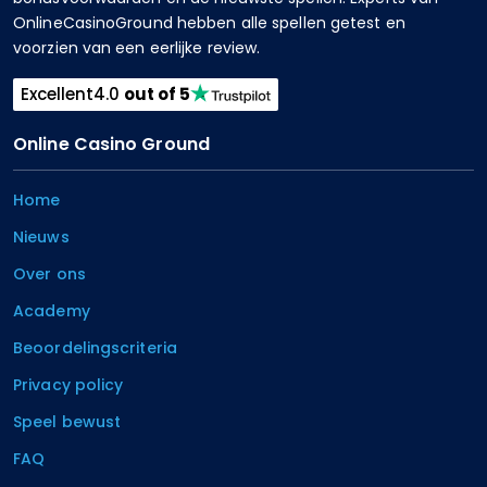
OnlineCasinoGround hebben alle spellen getest en
voorzien van een eerlijke review.
Excellent
4.0
out of 5
Online Casino Ground
Home
Nieuws
Over ons
Academy
Beoordelingscriteria
Privacy policy
Speel bewust
FAQ