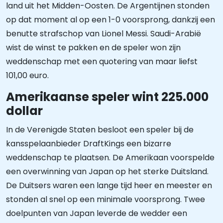
land uit het Midden-Oosten. De Argentijnen stonden
op dat moment al op een 1-0 voorsprong, dankzij een
benutte strafschop van Lionel Messi. Saudi-Arabië
wist de winst te pakken en de speler won zijn
weddenschap met een quotering van maar liefst
101,00 euro.
Amerikaanse speler wint 225.000
dollar
In de Verenigde Staten besloot een speler bij de
kansspelaanbieder DraftKings een bizarre
weddenschap te plaatsen. De Amerikaan voorspelde
een overwinning van Japan op het sterke Duitsland.
De Duitsers waren een lange tijd heer en meester en
stonden al snel op een minimale voorsprong. Twee
doelpunten van Japan leverde de wedder een