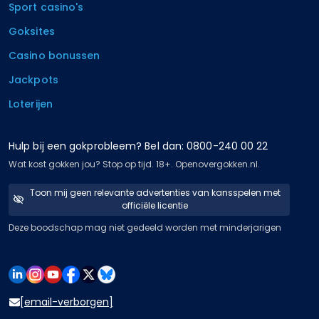
Sport casino's
Goksites
Casino bonussen
Jackpots
Loterijen
Hulp bij een gokprobleem? Bel dan: 0800-240 00 22
Wat kost gokken jou? Stop op tijd. 18+. Openovergokken.nl.
Toon mij geen relevante advertenties van kansspelen met
officiële licentie
Deze boodschap mag niet gedeeld worden met minderjarigen
[email-verborgen]