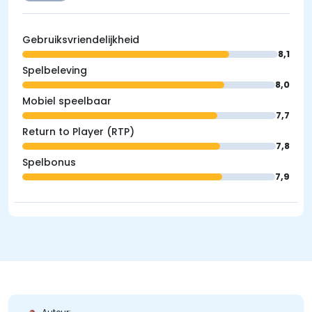
Gebruiksvriendelijkheid
8,1
Spelbeleving
8,0
Mobiel speelbaar
7,7
Return to Player (RTP)
7,8
Spelbonus
7,9