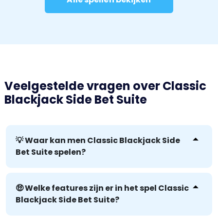
Veelgestelde vragen over Classic
Blackjack Side Bet Suite
💡 Waar kan men Classic Blackjack Side
Bet Suite spelen?
In ieder online casino waar dit spel wordt
aangeboden, kan een speler een account
🤑 Welke features zijn er in het spel Classic
Blackjack Side Bet Suite?
aanmaken, geld inzetten en dit spel spelen.