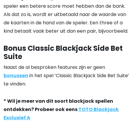
speler een betere score moet hebben dan de bank.
Als dat zo is, wordt er uitbetaald naar de waarde van
de kaarten in de hand van de speler. Een three of a
kind betaalt vaak beter uit dan een pair, bijvoorbeeld.
Bonus Classic Blackjack Side Bet
Suite
Naast de al besproken features zijn er geen
bonussen
in het spel ‘Classic Blackjack Side Bet Suite’
te vinden.
* Wil je meer van dit soort blackjack spellen
ontdekken? Probeer ook eens
TOTO Blackjack
Exclusief A