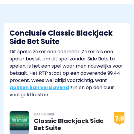
Conclusie Classic Blackjack
Side Bet Suite
Dit spel is zeker een aanrader. Zeker als een
speler besluit om dit spel zonder Side Bets te
spelen, is het een spel waar men nauwelijks voor
betaalt. Het RTP staat op een daverende 99,44
procent. Wees wel altijd voorzichtig, want
gokken kan verslavend
zijn en op den duur
veel geld kosten.
CASINO SPEL
7,9
Classic Blackjack Side
Bet Suite