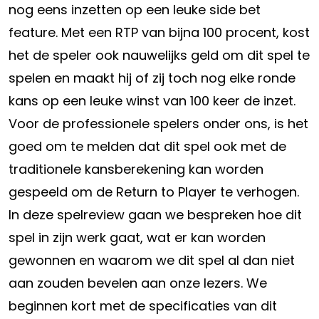
nog eens inzetten op een leuke side bet
feature. Met een RTP van bijna 100 procent, kost
het de speler ook nauwelijks geld om dit spel te
spelen en maakt hij of zij toch nog elke ronde
kans op een leuke winst van 100 keer de inzet.
Voor de professionele spelers onder ons, is het
goed om te melden dat dit spel ook met de
traditionele kansberekening kan worden
gespeeld om de Return to Player te verhogen.
In deze spelreview gaan we bespreken hoe dit
spel in zijn werk gaat, wat er kan worden
gewonnen en waarom we dit spel al dan niet
aan zouden bevelen aan onze lezers. We
beginnen kort met de specificaties van dit