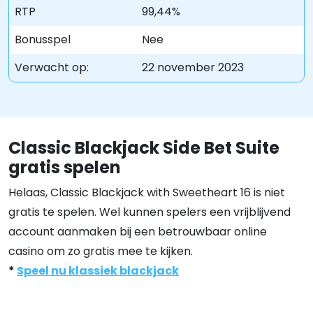
RTP
99,44%
Bonusspel
Nee
Verwacht op:
22 november 2023
Classic Blackjack Side Bet Suite
gratis spelen
Helaas, Classic Blackjack with Sweetheart 16 is niet
gratis te spelen. Wel kunnen spelers een vrijblijvend
account aanmaken bij een betrouwbaar online
casino om zo gratis mee te kijken.
*
Speel nu klassiek blackjack
Geen gratis versie beschikaar
Van dit spel is helaas geen gratis versie