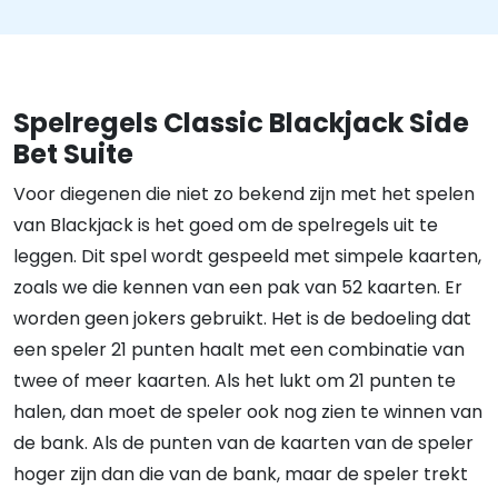
Spelregels Classic Blackjack Side
Bet Suite
Voor diegenen die niet zo bekend zijn met het spelen
van Blackjack is het goed om de spelregels uit te
leggen. Dit spel wordt gespeeld met simpele kaarten,
zoals we die kennen van een pak van 52 kaarten. Er
worden geen jokers gebruikt. Het is de bedoeling dat
een speler 21 punten haalt met een combinatie van
twee of meer kaarten. Als het lukt om 21 punten te
halen, dan moet de speler ook nog zien te winnen van
de bank. Als de punten van de kaarten van de speler
hoger zijn dan die van de bank, maar de speler trekt