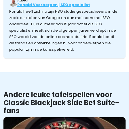
Auteur:
Ronald Voorbergen | SEO specialist
Ronald heeft zich na zijn HBO studie gespecialiseerd in de
zoekresultaten van Google en dan met name het SEO
onderdeel. Hij is al meer dan 15 jaar actief als SEO
specialist en heeft zich de afgelopen jaren verdiept in de
SEO wereld van de online casino industrie. Ronald houdt
de trends en ontwikkelingen bij voor onderwerpen die
populair zijn in de kansspelwereld.
Andere leuke tafelspellen voor
Classic Blackjack Side Bet Suite-
fans