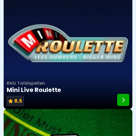
RNG Tafelspellen
Mini Live Roulette
8,5