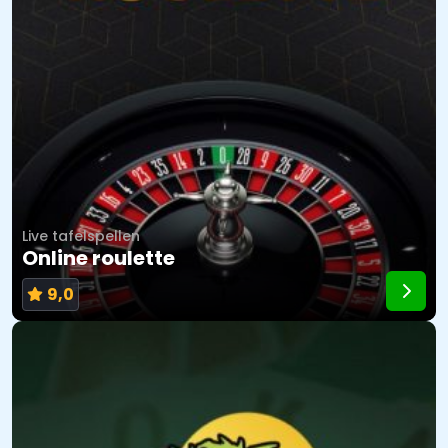
Live tafelspellen
Online roulette
9,0