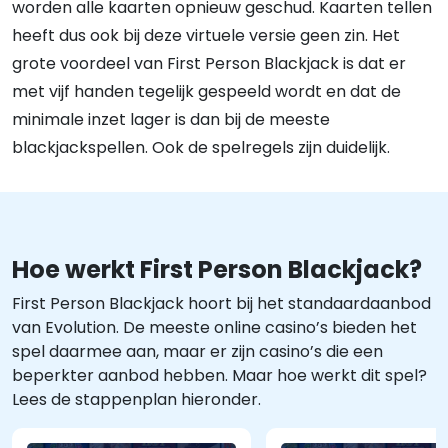
worden alle kaarten opnieuw geschud. Kaarten tellen
heeft dus ook bij deze virtuele versie geen zin. Het
grote voordeel van First Person Blackjack is dat er
met vijf handen tegelijk gespeeld wordt en dat de
minimale inzet lager is dan bij de meeste
blackjackspellen. Ook de spelregels zijn duidelijk.
Hoe werkt First Person Blackjack?
First Person Blackjack hoort bij het standaardaanbod
van Evolution. De meeste online casino’s bieden het
spel daarmee aan, maar er zijn casino’s die een
beperkter aanbod hebben. Maar hoe werkt dit spel?
Lees de stappenplan hieronder.