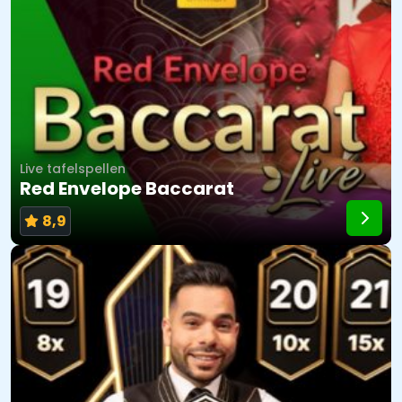
Live tafelspellen
Red Envelope Baccarat
8,9