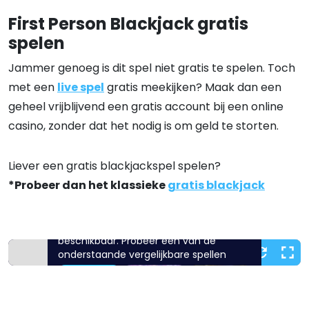
First Person Blackjack gratis
spelen
Jammer genoeg is dit spel niet gratis te spelen. Toch
met een
live spel
gratis meekijken? Maak dan een
geheel vrijblijvend een gratis account bij een online
casino, zonder dat het nodig is om geld te storten.
Liever een gratis blackjackspel spelen?
*Probeer dan het klassieke
gratis blackjack
Geen gratis versie beschikaar
Van dit spel is helaas geen gratis versie
beschikbaar. Probeer één van de
onderstaande vergelijkbare spellen