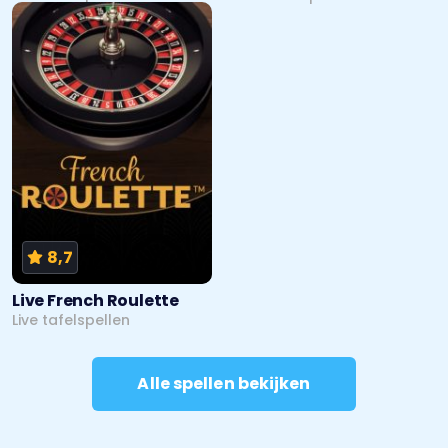
8,7
Live French Roulette
Live tafelspellen
Alle spellen bekijken