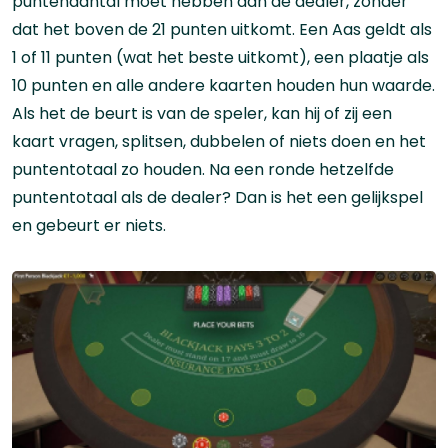
puntenaantal moet hebben dan de dealer, zonder
dat het boven de 21 punten uitkomt. Een Aas geldt als
1 of 11 punten (wat het beste uitkomt), een plaatje als
10 punten en alle andere kaarten houden hun waarde.
Als het de beurt is van de speler, kan hij of zij een
kaart vragen, splitsen, dubbelen of niets doen en het
puntentotaal zo houden. Na een ronde hetzelfde
puntentotaal als de dealer? Dan is het een gelijkspel
en gebeurt er niets.