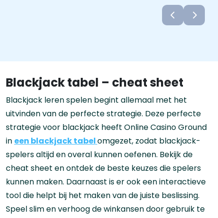
Blackjack tabel – cheat sheet
Blackjack leren spelen begint allemaal met het
uitvinden van de perfecte strategie. Deze perfecte
strategie voor blackjack heeft Online Casino Ground
in
een blackjack tabel
omgezet, zodat blackjack-
spelers altijd en overal kunnen oefenen. Bekijk de
cheat sheet en ontdek de beste keuzes die spelers
kunnen maken. Daarnaast is er ook een interactieve
tool die helpt bij het maken van de juiste beslissing.
Speel slim en verhoog de winkansen door gebruik te