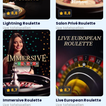
8,8
8,8
Lightning Roulette
Salon Privé Roulette
Live tafelspellen
Live tafelspellen
8,7
8,7
Immersive Roulette
Live European Roulette
Live tafelspellen
Live tafelspellen