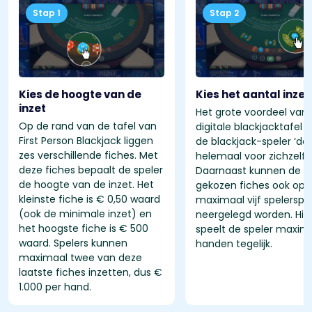
Stap 1
Stap 2
Kies de hoogte van de
Kies het aantal inze
inzet
Het grote voordeel van
Op de rand van de tafel van
digitale blackjacktafel i
First Person Blackjack liggen
de blackjack-speler ‘de 
zes verschillende fiches. Met
helemaal voor zichzelf 
deze fiches bepaalt de speler
Daarnaast kunnen de
de hoogte van de inzet. Het
gekozen fiches ook op
kleinste fiche is € 0,50 waard
maximaal vijf spelerspl
(ook de minimale inzet) en
neergelegd worden. Hi
het hoogste fiche is € 500
speelt de speler maxima
waard. Spelers kunnen
handen tegelijk.
maximaal twee van deze
laatste fiches inzetten, dus €
1.000 per hand.