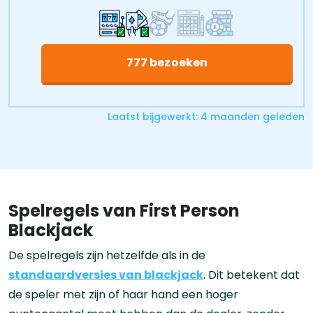
777 bezoeken
Laatst bijgewerkt: 4 maanden geleden
Spelregels van First Person
Blackjack
De spelregels zijn hetzelfde als in de
standaardversies van blackjack
. Dit betekent dat
de speler met zijn of haar hand een hoger