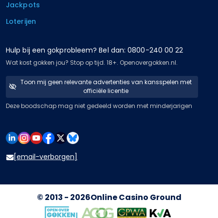
Jackpots
Loterijen
Hulp bij een gokprobleem? Bel dan: 0800-240 00 22
Wat kost gokken jou? Stop op tijd. 18+. Openovergokken.nl.
Toon mij geen relevante advertenties van kansspelen met
officiële licentie
Deze boodschap mag niet gedeeld worden met minderjarigen
[email-verborgen]
© 2013 - 2026
Online Casino Ground