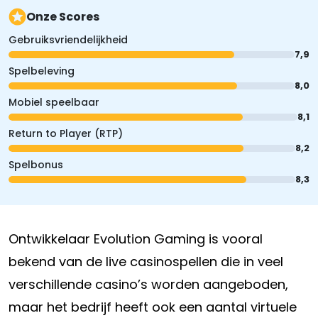
Specificaties
Onze Scores
Spelen met geld
Gebruiksvriendelijkheid
7,9
Spelregels
Spelbeleving
8,0
Hoe werkt het?
Mobiel speelbaar
8,1
Conclusie
Return to Player (RTP)
8,2
Veelgestelde vragen
Spelbonus
8,3
Ontwikkelaar Evolution Gaming is vooral
bekend van de live casinospellen die in veel
verschillende casino’s worden aangeboden,
maar het bedrijf heeft ook een aantal virtuele