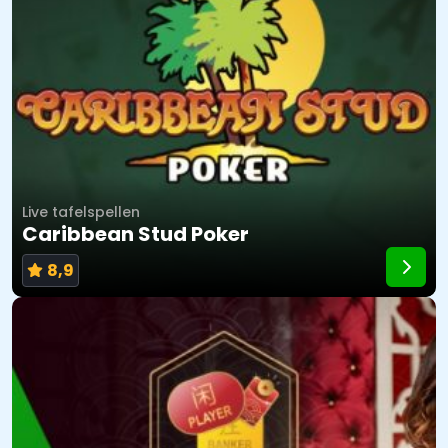
Live tafelspellen
Caribbean Stud Poker
8,9