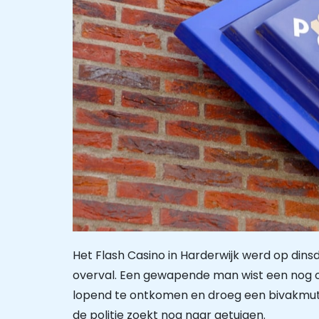
Het Flash Casino in Harderwijk werd op din
overval. Een gewapende man wist een nog 
lopend te ontkomen en droeg een bivakmut
de politie zoekt nog naar getuigen.