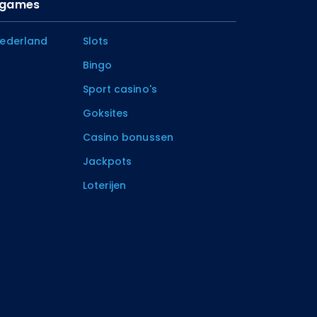
o games
Nederland
Slots
Bingo
Sport casino's
Goksites
Casino bonussen
Jackpots
Loterijen