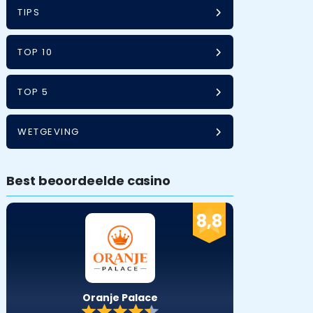
TIPS
TOP 10
TOP 5
WETGEVING
Best beoordeelde casino
8,8
Oranje Palace