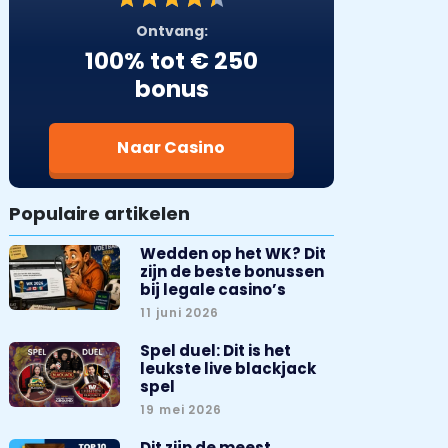
Ontvang:
100% tot € 250
bonus
Naar Casino
Populaire artikelen
Wedden op het WK? Dit
zijn de beste bonussen
bij legale casino’s
11 juni 2026
Spel duel: Dit is het
leukste live blackjack
spel
19 mei 2026
Dit zijn de meest