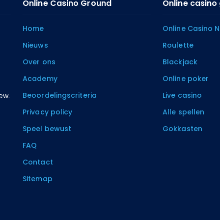
Online Casino Ground
Online casin
Home
Online Casino 
Nieuws
Roulette
Over ons
Blackjack
Academy
Online poker
Beoordelingscriteria
Live casino
ew.
Privacy policy
Alle spellen
Speel bewust
Gokkasten
FAQ
Contact
Sitemap