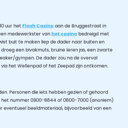
30 uur het
Flash Casino
aan de Bruggestraat in
s een medewerkster van
het casino
bedreigd met
st buit te maken liep de dader naar buiten en
n droeg een bivakmuts, bruine leren jas, een zwarte
neaker/gympen. De dader zou na de overval
s via het Wellenpad of het Zeepad zijn ontkomen.
den. Personen die iets hebben gezien of gehoord
oor het nummer 0900-8844 of 0800-7000 (anoniem)
aar eventueel beeldmateriaal, bijvoorbeeld van een