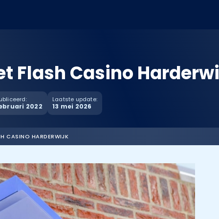
et Flash Casino Harderwi
bliceerd:
Laatste update:
februari 2022
13 mei 2026
SH CASINO HARDERWIJK