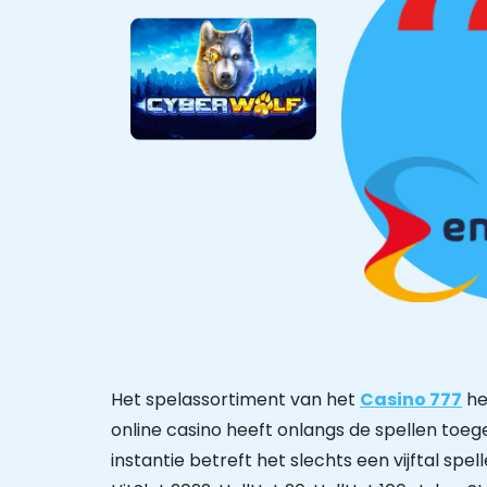
Het spelassortiment van het
Casino 777
he
online casino heeft onlangs de spellen toe
instantie betreft het slechts een vijftal spe