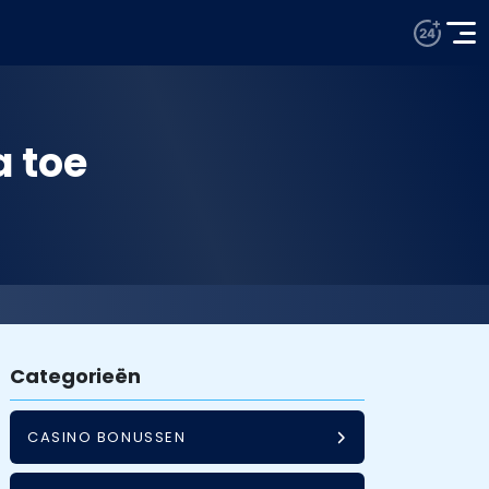
a toe
Categorieën
CASINO BONUSSEN