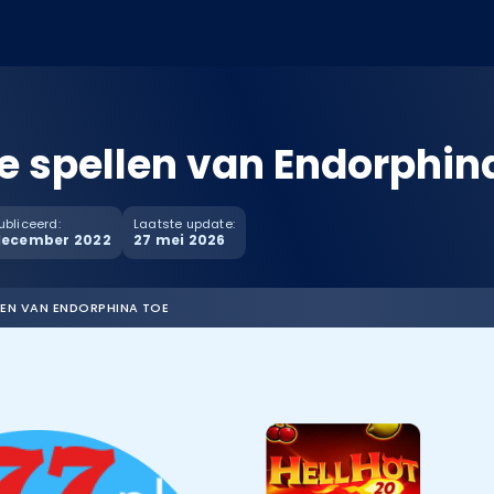
e spellen van Endorphin
bliceerd:
Laatste update:
december 2022
27 mei 2026
LEN VAN ENDORPHINA TOE