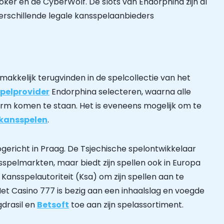
Stoker en de CyberWolf. De slots van Endorphina zijn al
verschillende legale kansspelaanbieders
akkelijk terugvinden in de spelcollectie van het
pelprovider
Endorphina selecteren, waarna alle
rm komen te staan. Het is eveneens mogelijk om te
kansspelen
.
gericht in Praag. De Tsjechische spelontwikkelaar
sspelmarkten, maar biedt zijn spellen ook in Europa
ansspelautoriteit (Ksa) om zijn spellen aan te
t Casino 777 is bezig aan een inhaalslag en voegde
gdrasil en
Betsoft
toe aan zijn spelassortiment.