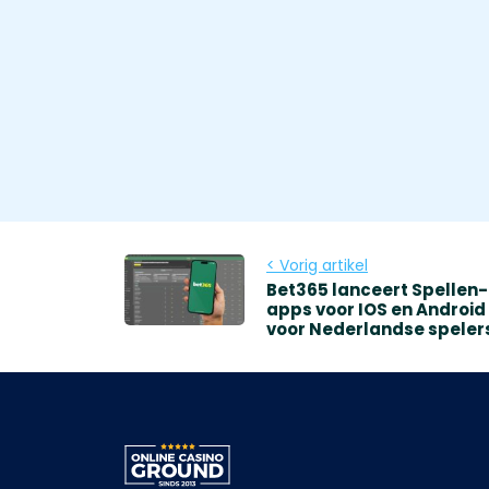
< Vorig artikel
Bet365 lanceert Spellen-
apps voor IOS en Android
voor Nederlandse speler