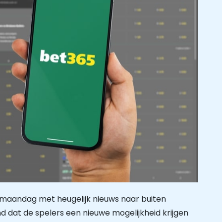
 maandag met heugelijk nieuws naar buiten
dat de spelers een nieuwe mogelijkheid krijgen