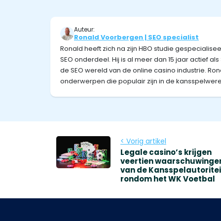
Auteur:
Ronald Voorbergen | SEO specialist
Ronald heeft zich na zijn HBO studie gespecialis
SEO onderdeel. Hij is al meer dan 15 jaar actief al
de SEO wereld van de online casino industrie. Ron
onderwerpen die populair zijn in de kansspelwere
< Vorig artikel
Legale casino’s krijgen
veertien waarschuwinge
van de Kansspelautoritei
rondom het WK Voetbal