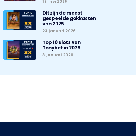
19 mei 2026
Dit zijn de meest
gespeelde gokkasten
van 2025
23 januari 2026
Top 10 slots van
Tonybet in 2025
3 januari 2026