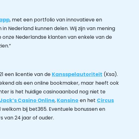
 app
, met een portfolio van innovatieve en
in Nederland kunnen delen. Wij zijn van mening
p onze Nederlandse klanten van enkele van de
ien.”
21 een licentie van de
Kansspelautoriteit
(Ksa).
ekend als een online bookmaker, maar heeft ook
ter is het huidige casinoaanbod nog niet te
Jack’s Casino Online
,
Kansino
en het
Circus
oud welkom bij bet365. Eventuele bonussen en
 van 24 jaar of ouder.