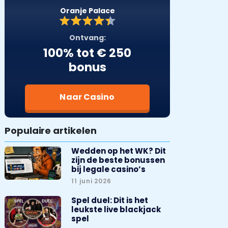
Oranje Palace
Ontvang:
100% tot € 250
bonus
Naar Casino
Populaire artikelen
Wedden op het WK? Dit
zijn de beste bonussen
bij legale casino’s
11 juni 2026
Spel duel: Dit is het
leukste live blackjack
spel