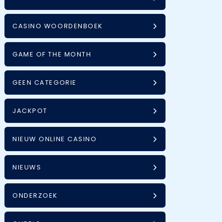
CASINO WOORDENBOEK
GAME OF THE MONTH
GEEN CATEGORIE
JACKPOT
NIEUW ONLINE CASINO
NIEUWS
ONDERZOEK