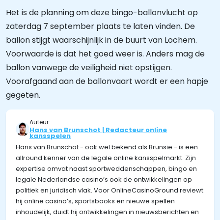
Het is de planning om deze bingo-ballonvlucht op
zaterdag 7 september plaats te laten vinden. De
ballon stijgt waarschijnlijk in de buurt van Lochem.
Voorwaarde is dat het goed weer is. Anders mag de
ballon vanwege de veiligheid niet opstijgen.
Voorafgaand aan de ballonvaart wordt er een hapje
gegeten.
Auteur:
Hans van Brunschot | Redacteur online
kansspelen
Hans van Brunschot - ook wel bekend als Brunsie - is een
allround kenner van de legale online kansspelmarkt. Zijn
expertise omvat naast sportweddenschappen, bingo en
legale Nederlandse casino’s ook de ontwikkelingen op
politiek en juridisch vlak. Voor OnlineCasinoGround reviewt
hij online casino’s, sportsbooks en nieuwe spellen
inhoudelijk, duidt hij ontwikkelingen in nieuwsberichten en