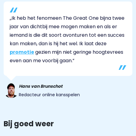
,,Ik heb het fenomeen The Great One bijna twee
jaar van dichtbij mee mogen maken en als er
iemand is die dit soort avonturen tot een succes
kan maken, dan is hij het wel. Ik laat deze
promotie
gezien mijn niet geringe hoogtevrees
even aan me voorbij gaan.”
Hans van Brunschot
Redacteur online kansspelen
Bij goed weer