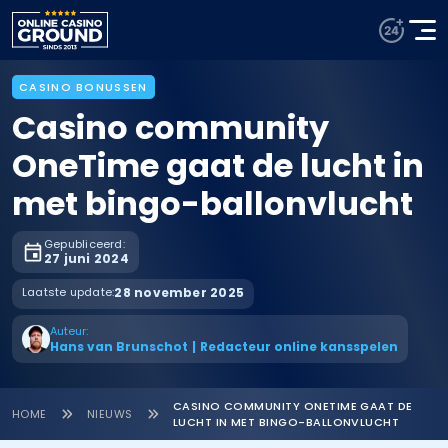
CASINO BONUSSEN
Casino community
OneTime gaat de lucht in
met bingo-ballonvlucht
Gepubliceerd:
27 juni 2024
Laatste update:
28 november 2025
Auteur:
Hans van Brunschot
|
Redacteur online kansspelen
CASINO COMMUNITY ONETIME GAAT DE
HOME
NIEUWS
LUCHT IN MET BINGO-BALLONVLUCHT