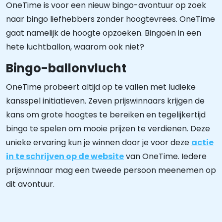
OneTime is voor een nieuw bingo-avontuur op zoek
naar bingo liefhebbers zonder hoogtevrees. OneTime
gaat namelijk de hoogte opzoeken. Bingoën in een
hete luchtballon, waarom ook niet?
Bingo-ballonvlucht
OneTime probeert altijd op te vallen met ludieke
kansspel initiatieven. Zeven prijswinnaars krijgen de
kans om grote hoogtes te bereiken en tegelijkertijd
bingo te spelen om mooie prijzen te verdienen. Deze
unieke ervaring kun je winnen door je voor deze
actie
in te schrijven op de website
van OneTime. Iedere
prijswinnaar mag een tweede persoon meenemen op
dit avontuur.