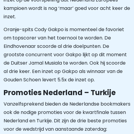
kampioen wordt is nog ‘maar’ goed voor acht keer de
inzet.
Oranje-spits Cody Gakpo is momenteel de favoriet
om topscorer van het toernooi te worden. De
Eindhovenaar scoorde al drie doelpunten. De
grootste concurrent voor Gakpo lijkt op dit moment
de Duitser Jamal Musiala te worden. Ook hij scoorde
al drie keer. Een inzet op Gakpo als winnaar van de
Gouden Schoen levert 5.5x de inzet op.
Promoties Nederland – Turkije
Vanzelfsprekend bieden de Nederlandse bookmakers
ook de nodige promoties voor de kwartfinale tussen
Nederland en Turkije. Dit zijn de drie beste promoties
voor de wedstrijd van aanstaande zaterdag: