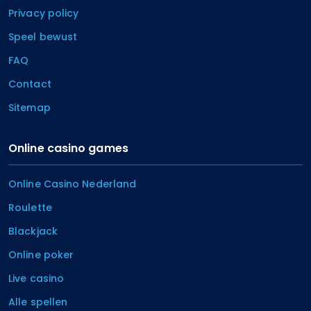
Privacy policy
Speel bewust
FAQ
Contact
Sitemap
Online casino games
Online Casino Nederland
Roulette
Blackjack
Online poker
Live casino
Alle spellen