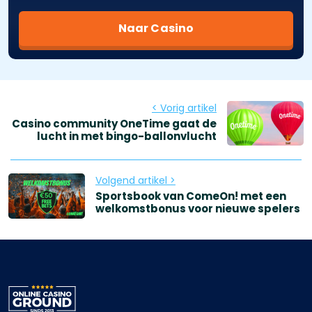
Naar Casino
< Vorig artikel
Casino community OneTime gaat de
lucht in met bingo-ballonvlucht
Volgend artikel >
Sportsbook van ComeOn! met een
welkomstbonus voor nieuwe spelers