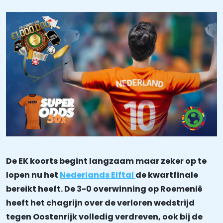
De EK koorts begint langzaam maar zeker op te
lopen nu het
Nederlands Elftal
de kwartfinale
bereikt heeft. De 3-0 overwinning op Roemenië
heeft het chagrijn over de verloren wedstrijd
tegen Oostenrijk volledig verdreven, ook bij de