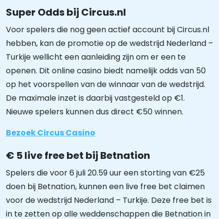
Super Odds bij Circus.nl
Voor spelers die nog geen actief account bij Circus.nl
hebben, kan de promotie op de wedstrijd Nederland –
Turkije wellicht een aanleiding zijn om er een te
openen. Dit online casino biedt namelijk odds van 50
op het voorspellen van de winnaar van de wedstrijd.
De maximale inzet is daarbij vastgesteld op €1.
Nieuwe spelers kunnen dus direct €50 winnen.
Bezoek Circus Casino
€ 5 live free bet bij Betnation
Spelers die voor 6 juli 20.59 uur een storting van €25
doen bij Betnation, kunnen een live free bet claimen
voor de wedstrijd Nederland – Turkije. Deze free bet is
in te zetten op alle weddenschappen die Betnation in