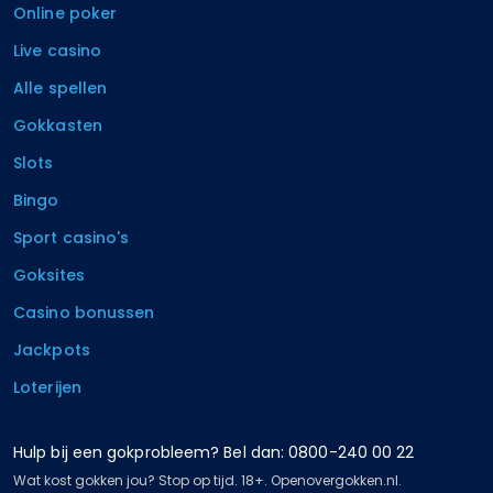
Online poker
Live casino
Alle spellen
Gokkasten
Slots
Bingo
Sport casino's
Goksites
Casino bonussen
Jackpots
Loterijen
Hulp bij een gokprobleem? Bel dan: 0800-240 00 22
Wat kost gokken jou? Stop op tijd. 18+. Openovergokken.nl.