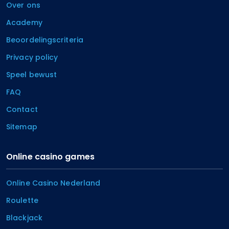
Over ons
Academy
Beoordelingscriteria
Privacy policy
Speel bewust
FAQ
Contact
Sitemap
Online casino games
Online Casino Nederland
Roulette
Blackjack