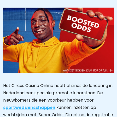
Het Circus Casino Online heeft al sinds de lancering in
Nederland een speciale promotie klaarstaan. De
nieuwkomers die een voorkeur hebben voor
sportweddenschappen
kunnen inzetten op
wedstrijden met ‘Super Odds’. Direct na de registratie