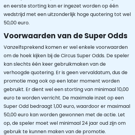
en eerste storting kan er ingezet worden op één
wedstrijd met een uitzonderlijk hoge quotering tot wel
50,00 euro.
Voorwaarden van de Super Odds
Vanzelfsprekend komen er wel enkele voorwaarden
om de hoek kijken bij de Circus Super Odds. De speler
kan slechts één keer gebruikmaken van de
verhoogde quotering. Er is geen vervaldatum, dus de
promotie mag ook op een later moment worden
gebruikt. Er dient wel een storting van minimaal 10,00
euro te worden verricht. De maximale inzet op een
Super Odd bedraagt 1,00 euro, waardoor er maximaal
50,00 euro kan worden gewonnen met de actie. Let
op, de speler moet wel minimaal 24 jaar oud zijn om
gebruik te kunnen maken van de promotie.