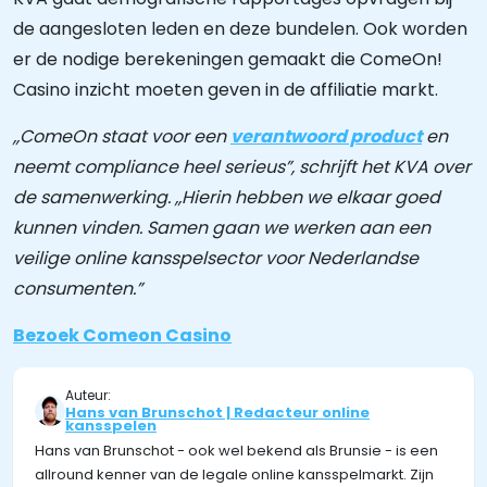
de aangesloten leden en deze bundelen. Ook worden
er de nodige berekeningen gemaakt die ComeOn!
Casino inzicht moeten geven in de affiliatie markt.
,,ComeOn staat voor een
verantwoord product
en
neemt compliance heel serieus”, schrijft het KVA over
de samenwerking. ,,Hierin hebben we elkaar goed
kunnen vinden. Samen gaan we werken aan een
veilige online kansspelsector voor Nederlandse
consumenten.”
Bezoek Comeon Casino
Auteur:
Hans van Brunschot | Redacteur online
kansspelen
Hans van Brunschot - ook wel bekend als Brunsie - is een
allround kenner van de legale online kansspelmarkt. Zijn