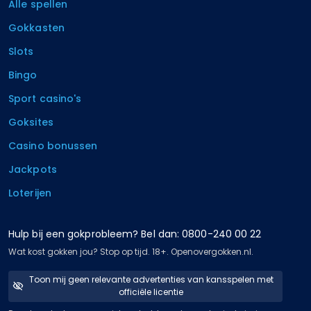
Alle spellen
Gokkasten
Slots
Bingo
Sport casino's
Goksites
Casino bonussen
Jackpots
Loterijen
Hulp bij een gokprobleem? Bel dan: 0800-240 00 22
Wat kost gokken jou? Stop op tijd. 18+. Openovergokken.nl.
Toon mij geen relevante advertenties van kansspelen met
officiële licentie