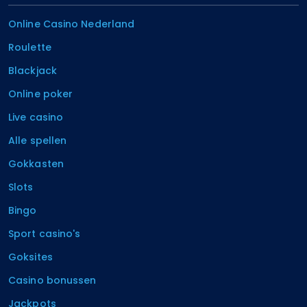
Online Casino Nederland
Roulette
Blackjack
Online poker
Live casino
Alle spellen
Gokkasten
Slots
Bingo
Sport casino's
Goksites
Casino bonussen
Jackpots