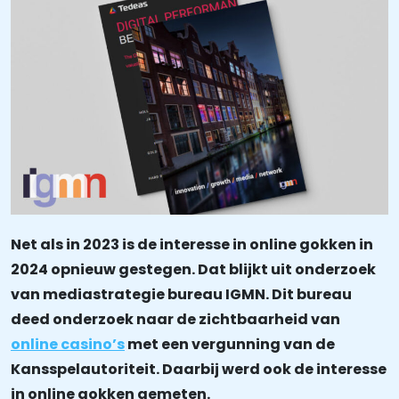
Net als in 2023 is de interesse in online gokken in
2024 opnieuw gestegen. Dat blijkt uit onderzoek
van mediastrategie bureau IGMN. Dit bureau
deed onderzoek naar de zichtbaarheid van
online casino’s
met een vergunning van de
Kansspelautoriteit. Daarbij werd ook de interesse
in online gokken gemeten.