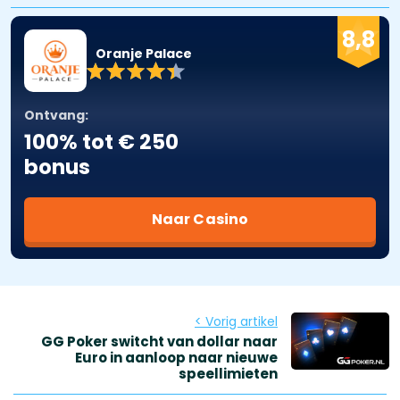
8,8
Oranje Palace
Ontvang:
100% tot € 250
bonus
Naar Casino
< Vorig artikel
GG Poker switcht van dollar naar
Euro in aanloop naar nieuwe
speellimieten