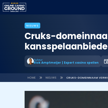
NIEUWS
Cruks-domeinnaam 
kansspelaanbiede
Auteur:
Rick Amptmeijer
|
Expert casino spellen
HOME
NIEUWS
CRUKS-DOMEINNAAM VERWIJ