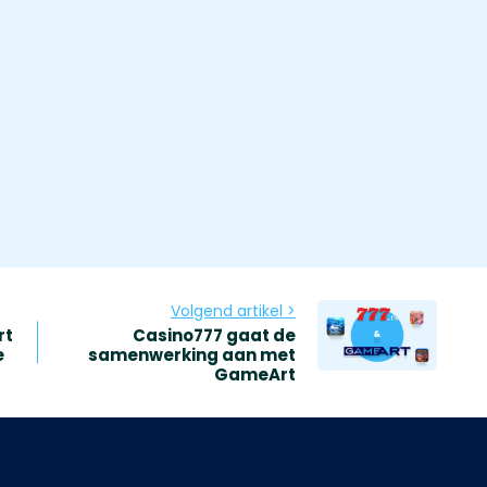
Volgend artikel >
rt
Casino777 gaat de
e
samenwerking aan met
GameArt