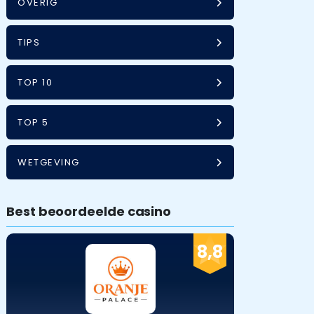
OVERIG
TIPS
TOP 10
TOP 5
WETGEVING
Best beoordeelde casino
8,8