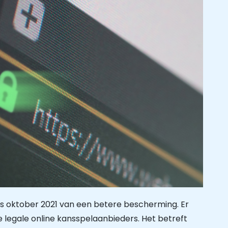
ds oktober 2021 van een betere bescherming. Er
 legale online kansspelaanbieders. Het betreft