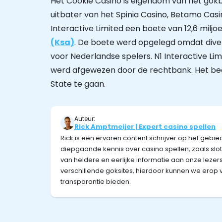
Het Cookie Casino is eigendom van het gokbedr
uitbater van het Spinia Casino, Betamo Cas
Interactive Limited een boete van 12,6 milj
(Ksa)
. De boete werd opgelegd omdat diver
voor Nederlandse spelers. N1 Interactive Li
werd afgewezen door de rechtbank. Het bed
State te gaan.
Auteur:
Rick Amptmeijer | Expert casino spellen
Rick is een ervaren content schrijver op het gebie
diepgaande kennis over casino spellen, zoals slots
van heldere en eerlijke informatie aan onze lezers
verschillende goksites, hierdoor kunnen we erop ve
transparantie bieden.