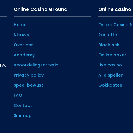
Online Casino Ground
Online casin
Home
Online Casino 
Nieuws
Roulette
Over ons
Blackjack
Academy
Online poker
Beoordelingscriteria
Live casino
ew.
Privacy policy
Alle spellen
Speel bewust
Gokkasten
FAQ
Contact
Sitemap