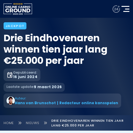
JACKPOT
Drie Eindhovenaren
winnen tien jaar lang
€25.000 per jaar
Gepubliceerd:
16 juni 2024
Laatste update:
9 maart 2026
Auteur:
Hans van Brunschot
|
Redacteur online kansspelen
DRIE EINDHOVENAREN WINNEN TIEN JAAR
HOME
NIEUWS
LANG €25.000 PER JAAR