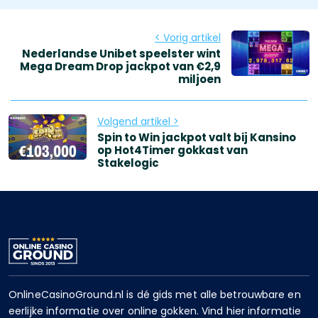
< Vorig artikel
Nederlandse Unibet speelster wint
Mega Dream Drop jackpot van €2,9
miljoen
Volgend artikel >
Spin to Win jackpot valt bij Kansino
op Hot4Timer gokkast van
Stakelogic
OnlineCasinoGround.nl is dé gids met alle betrouwbare en
eerlijke informatie over online gokken. Vind hier informatie