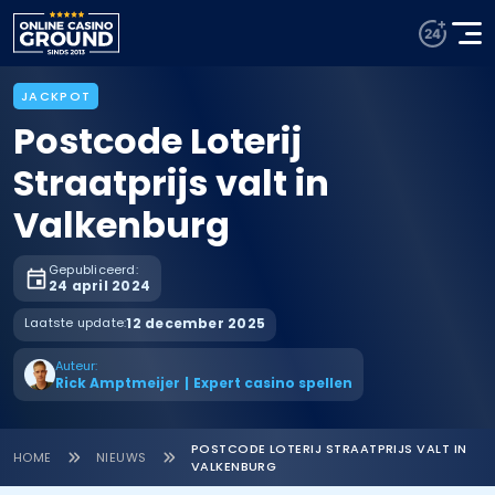
JACKPOT
Postcode Loterij
Straatprijs valt in
Valkenburg
Gepubliceerd:
24 april 2024
Laatste update:
12 december 2025
Auteur:
Rick Amptmeijer
|
Expert casino spellen
POSTCODE LOTERIJ STRAATPRIJS VALT IN
HOME
NIEUWS
VALKENBURG