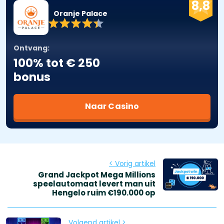
8,8
Oranje Palace
Ontvang:
100% tot € 250
bonus
Naar Casino
< Vorig artikel
Grand Jackpot Mega Millions
speelautomaat levert man uit
Hengelo ruim €190.000 op
Volgend artikel >