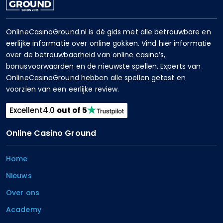
OnlineCasinoGround.nl is dé gids met alle betrouwbare en
eerlijke informatie over online gokken. Vind hier informatie
over de betrouwbaarheid van online casino’s,
bonusvoorwaarden en de nieuwste spellen. Experts van
OnlineCasinoGround hebben alle spellen getest en
voorzien van een eerlijke review.
Excellent
4.0
out of 5
Online Casino Ground
Home
Nieuws
Over ons
Academy