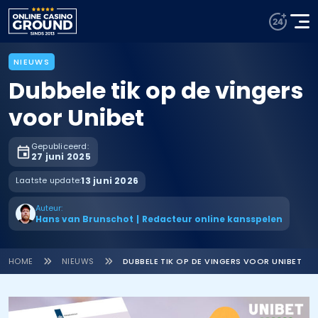
NIEUWS
Dubbele tik op de vingers
voor Unibet
Gepubliceerd:
27 juni 2025
Laatste update:
13 juni 2026
Auteur:
Hans van Brunschot
|
Redacteur online kansspelen
HOME
NIEUWS
DUBBELE TIK OP DE VINGERS VOOR UNIBET