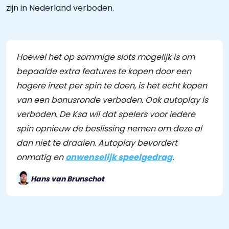
zijn in Nederland verboden.
Hoewel het op sommige slots mogelijk is om
bepaalde extra features te kopen door een
hogere inzet per spin te doen, is het echt kopen
van een bonusronde verboden. Ook autoplay is
verboden. De Ksa wil dat spelers voor iedere
spin opnieuw de beslissing nemen om deze al
dan niet te draaien. Autoplay bevordert
onmatig en
onwenselijk speelgedrag
.
Hans van Brunschot