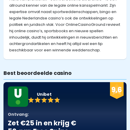
allround kenner van de legale online kansspelmarkt. Zijn
expertise omvat naast sportweddenschappen, bingo en
legale Nederlandse casino’s ook de ontwikkelingen op
politiek en juridisch vlak. Voor OnlineCasinoGround reviewt
hij online casino’s, sportsbooks en nieuwe spellen
inhoudelijk, duidt hij ontwikkelingen in nieuwsberichten en
achtergrondartikelen en heeft hij altijd wel een tip
beschikbaar voor een winnende weddenschap.
Best beoordeelde casino
9,6
Unibet
Ontvang:
Zet €25 in en krijg €