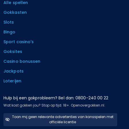
Alle spellen
Gokkasten
Slots
Bingo
Sport casino's
Goksites
Casino bonussen
Jackpots
Loterijen
Hulp bij een gokprobleem? Bel dan: 0800-240 00 22
Wat kost gokken jou? Stop op tijd. 18+. Openovergokken.nl.
Toon mij geen relevante advertenties van kansspelen met
officiële licentie