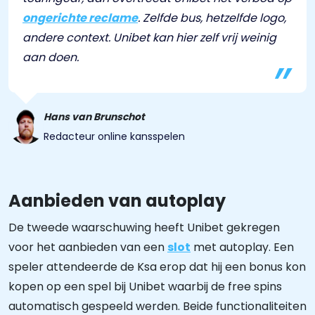
ongerichte reclame
. Zelfde bus, hetzelfde logo,
andere context. Unibet kan hier zelf vrij weinig
aan doen.
Hans van Brunschot
Redacteur online kansspelen
Aanbieden van autoplay
De tweede waarschuwing heeft Unibet gekregen
voor het aanbieden van een
slot
met autoplay. Een
speler attendeerde de Ksa erop dat hij een bonus kon
kopen op een spel bij Unibet waarbij de free spins
automatisch gespeeld werden. Beide functionaliteiten