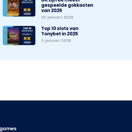
gespeelde gokkasten
van 2025
23 januari 2026
Top 10 slots van
Tonybet in 2025
3 januari 2026
o games