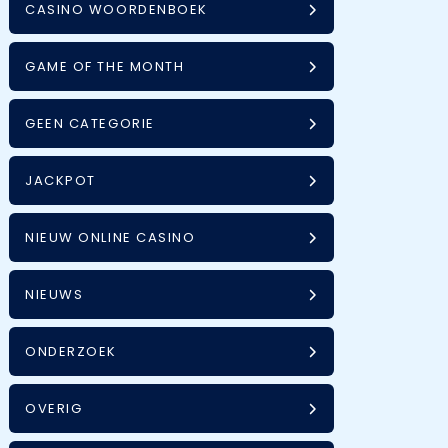
CASINO WOORDENBOEK
GAME OF THE MONTH
GEEN CATEGORIE
JACKPOT
NIEUW ONLINE CASINO
NIEUWS
ONDERZOEK
OVERIG