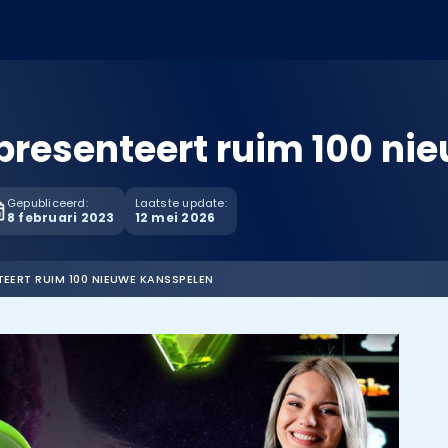
presenteert ruim 100 ni
Gepubliceerd:
Laatste update:
8 februari 2023
12 mei 2026
EERT RUIM 100 NIEUWE KANSSPELEN