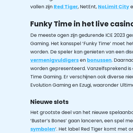
vallen zijn
Red Tiger
, NetEnt,
NoLimit City
Funky Time in het live casin
De meeste ogen zijn gedurende ICE 2023 ge
Gaming. Het kansspel ‘Funky Time’ moet he
worden. De speler kan genieten van een di
vermenigvuldigers
en
bonussen
. Daarnaa
worden gepresenteerd. Vanzelfsprekend is da
Time Gaming. Er verschijnen ook diverse n
Evolution Gaming en Ezugi, waaronder Ultima
Nieuwe slots
Het grootste deel van het nieuwe spelaanb
‘Buster’s Bones’ gaan lanceren, een spel 
symbolen
’. Het label Red Tiger komt met o