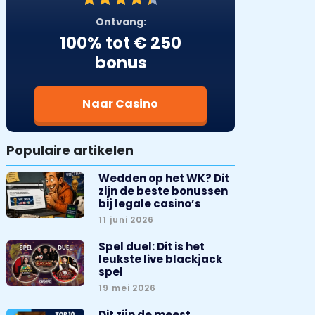
Ontvang:
100% tot € 250
bonus
Naar Casino
Populaire artikelen
Wedden op het WK? Dit
zijn de beste bonussen
bij legale casino’s
11 juni 2026
Spel duel: Dit is het
leukste live blackjack
spel
19 mei 2026
Dit zijn de meest