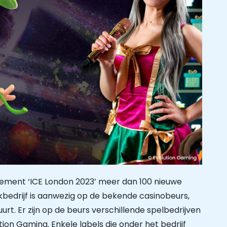
ement ‘ICE London 2023’ meer dan 100 nieuwe
edrijf is aanwezig op de bekende casinobeurs,
rt. Er zijn op de beurs verschillende spelbedrijven
on Gaming. Enkele labels die onder het bedrijf