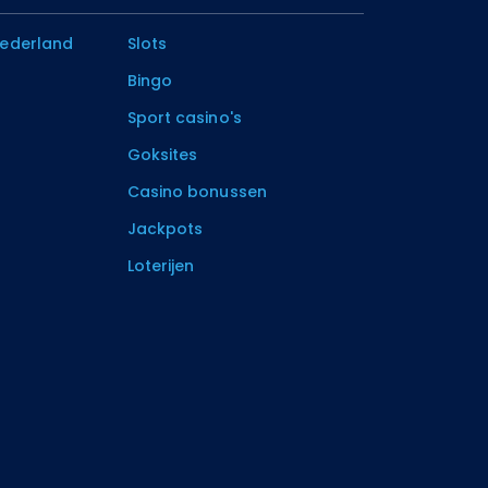
Nederland
Slots
Bingo
Sport casino's
Goksites
Casino bonussen
Jackpots
Loterijen