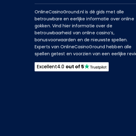
OnlineCasinoGround.nl is dé gids met alle
betrouwbare en eerlijke informatie over online
gokken. Vind hier informatie over de
betrouwbaarheid van online casino’s,
bonusvoorwaarden en de nieuwste spellen.
Experts van OnlineCasinoGround hebben alle
spellen getest en voorzien van een eerlijke revi
Excellent
4.0
out of 5