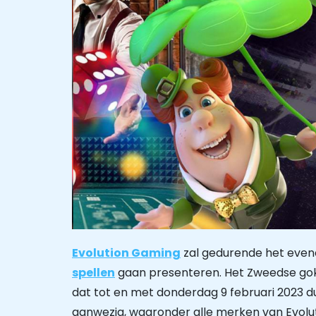
Evolution Gaming
zal gedurende het even
spellen
gaan presenteren. Het Zweedse gokb
dat tot en met donderdag 9 februari 2023 duu
aanwezig, waaronder alle merken van Evoluti