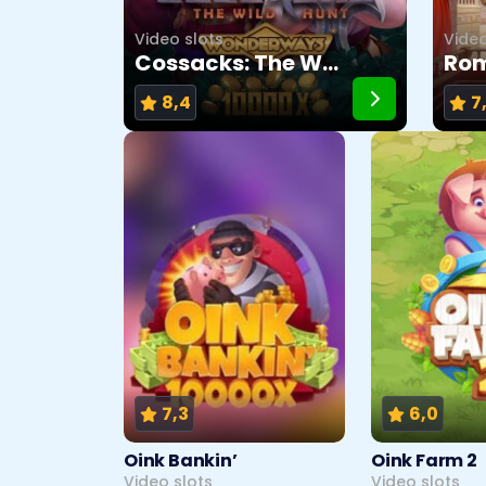
Video slots
Video
Cossacks: The Wild Hunt
8,4
7
7,3
6,0
Oink Bankin’
Oink Farm 2
Video slots
Video slots