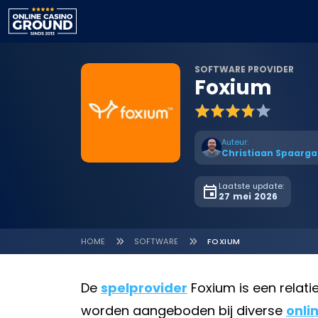
SOFTWARE PROVIDER
Foxium
Auteur:
Christiaan Spaarga
Laatste update:
27 mei 2026
HOME
SOFTWARE
FOXIUM
De
spelprovider
Foxium is een relati
worden aangeboden bij diverse
onli