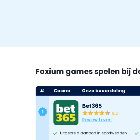
Foxium games spelen bij d
#
Casino
Onze beoordeling
Bet365
1
9,2
Review Lezen
Uitgebreid aanbod in sportwedden