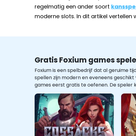
regelmatig een ander soort
kansspe
moderne slots. In dit artikel vertelle
Gratis Foxium games spel
Foxium is een spelbedrijf dat al geruime t
spellen zijn modern en eveneens geschikt 
games eerst gratis te oefenen. De speler k