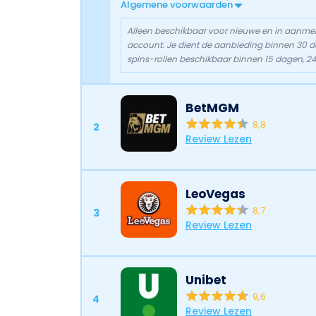
Algemene voorwaarden
Alleen beschikbaar voor nieuwe en in aanmer
account. Je dient de aanbieding binnen 30 dage
spins-rollen beschikbaar binnen 15 dagen, 24 u
BetMGM
8,8
2
Review Lezen
LeoVegas
8,7
3
Review Lezen
Unibet
9,6
4
Review Lezen