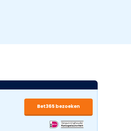
Bet365 bezoeken