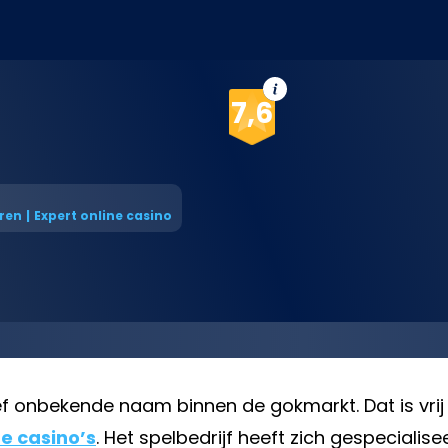
7,6
ren
|
Expert online casino
ef onbekende naam binnen de gokmarkt. Dat is vrij
ne casino’s
. Het spelbedrijf heeft zich gespecialise