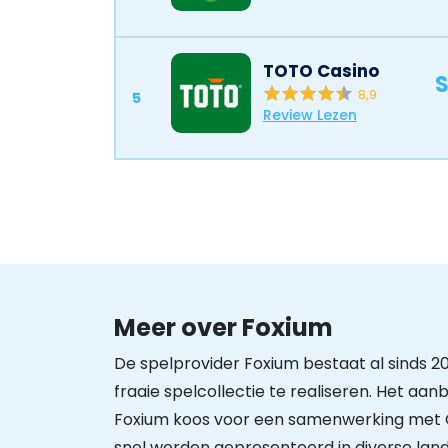
TOTO Casino
S
8,9
5
Review Lezen
Meer over Foxium
De spelprovider Foxium bestaat al sinds 2015
fraaie spelcollectie te realiseren. Het aa
Foxium koos voor een samenwerking met
snel worden gepresenteerd in diverse lande