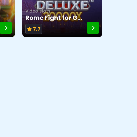
Video slots
Rome Fight for Gold Deluxe
7,7