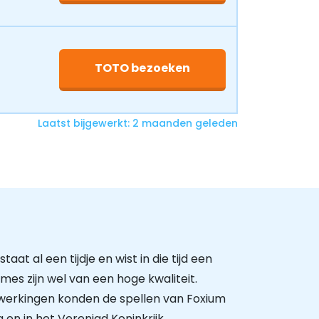
TOTO bezoeken
Laatst bijgewerkt: 2 maanden geleden
at al een tijdje en wist in die tijd een
mes zijn wel van een hoge kwaliteit.
werkingen konden de spellen van Foxium
en in het Verenigd Koninkrijk.