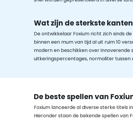
Wat zijn de sterkste kante
De ontwikkelaar Foxium richt zich sinds d
binnen een mum van tijd al uit ruim 10 ver
modern en beschikken over innoverende sp
uitkeringspercentages, normaliter tussen 
De beste spellen van Foxi
Foxium lanceerde al diverse sterke titels
Hieronder staan de bekende spellen van Fox