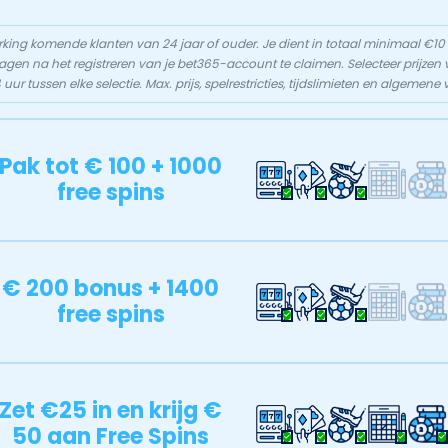
king komende klanten van 24 jaar of ouder. Je dient in totaal minimaal €10
n na het registreren van je bet365-account te claimen. Selecteer prijzen van 
ur tussen elke selectie. Max. prijs, spelrestricties, tijdslimieten en algeme
Pak tot € 100 + 1000
free spins
€ 200 bonus + 1400
free spins
Zet €25 in en krijg €
50 aan Free Spins