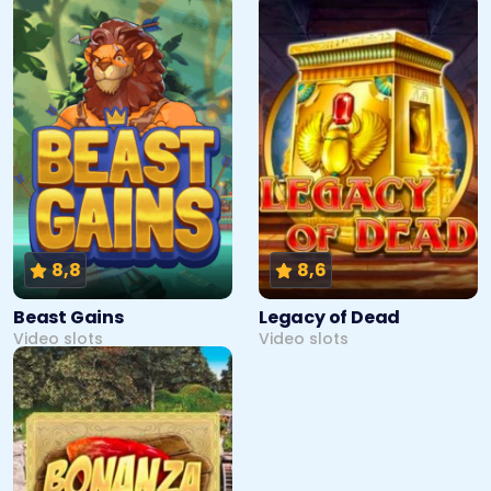
8,8
8,6
Beast Gains
Legacy of Dead
Video slots
Video slots