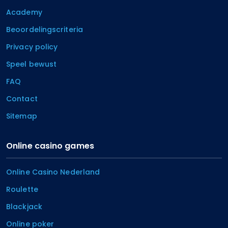
Academy
Beoordelingscriteria
Privacy policy
Speel bewust
FAQ
Contact
Sitemap
Online casino games
Online Casino Nederland
Roulette
Blackjack
Online poker