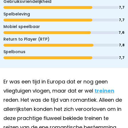
Gebruiksvriendelijkheid
7,7
Spelbeleving
7,7
Mobiel speelbaar
7,6
Return to Player (RTP)
7,8
Spelbonus
7,7
Er was een tijd in Europa dat er nog geen
vliegtuigen vlogen, maar dat er wel
treinen
reden. Het was de tijd van romantiek. Alleen de
allerrijksten konden het zich veroorloven om in
deze prachtige fluweel beklede treinen te
reizen van de ene romantische bestemming