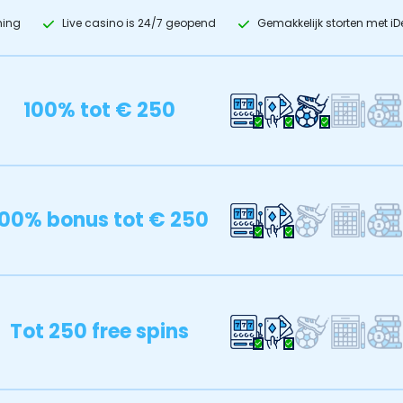
ming
Live casino is 24/7 geopend
Gemakkelijk storten met iD
100% tot € 250
100% bonus tot € 250
Tot 250 free spins