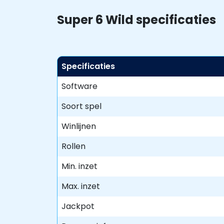
Super 6 Wild specificaties
Specificaties
Software
Soort spel
Winlijnen
Rollen
Min. inzet
Max. inzet
Jackpot