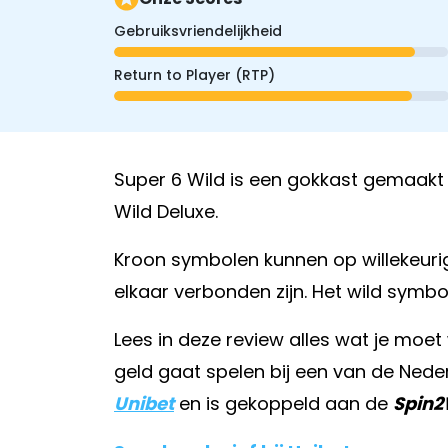
Gebruiksvriendelijkheid
Return to Player (RTP)
Super 6 Wild is een gokkast gemaak
Wild Deluxe.
Kroon symbolen kunnen op willekeurig
elkaar verbonden zijn. Het wild symbool
Lees in deze review alles wat je moe
geld gaat spelen bij een van de Nede
Unibet
en is gekoppeld aan de
Spin2