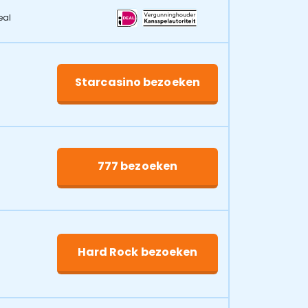
eal
Starcasino bezoeken
777 bezoeken
Hard Rock bezoeken