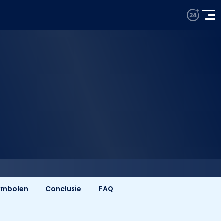
alace
symbolen
Conclusie
FAQ