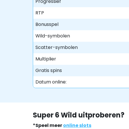
Progressief
RTP
Bonusspel
Wild-symbolen
Scatter-symbolen
Multiplier
Gratis spins
Datum online:
Super 6 Wild uitproberen?
*Speel meer
online slots