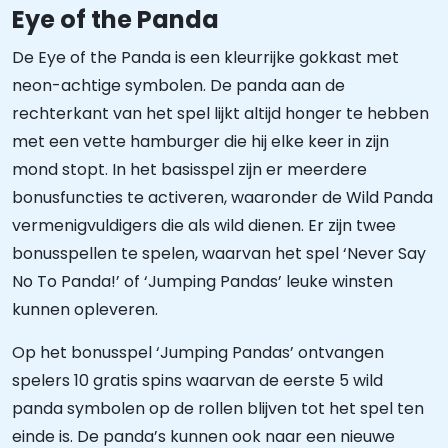
Eye of the Panda
De Eye of the Panda is een kleurrijke gokkast met
neon-achtige symbolen. De panda aan de
rechterkant van het spel lijkt altijd honger te hebben
met een vette hamburger die hij elke keer in zijn
mond stopt. In het basisspel zijn er meerdere
bonusfuncties te activeren, waaronder de Wild Panda
vermenigvuldigers die als wild dienen. Er zijn twee
bonusspellen te spelen, waarvan het spel ‘Never Say
No To Panda!’ of ‘Jumping Pandas’ leuke winsten
kunnen opleveren.
Op het bonusspel ‘Jumping Pandas’ ontvangen
spelers 10 gratis spins waarvan de eerste 5 wild
panda symbolen op de rollen blijven tot het spel ten
einde is. De panda’s kunnen ook naar een nieuwe