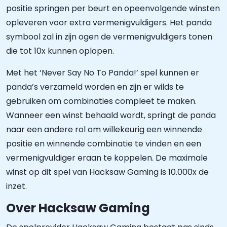
positie springen per beurt en opeenvolgende winsten
opleveren voor extra vermenigvuldigers. Het panda
symbool zal in zijn ogen de vermenigvuldigers tonen
die tot 10x kunnen oplopen.
Met het ‘Never Say No To Panda!’ spel kunnen er
panda’s verzameld worden en zijn er wilds te
gebruiken om combinaties compleet te maken.
Wanneer een winst behaald wordt, springt de panda
naar een andere rol om willekeurig een winnende
positie en winnende combinatie te vinden en een
vermenigvuldiger eraan te koppelen. De maximale
winst op dit spel van Hacksaw Gaming is 10.000x de
inzet.
Over Hacksaw Gaming