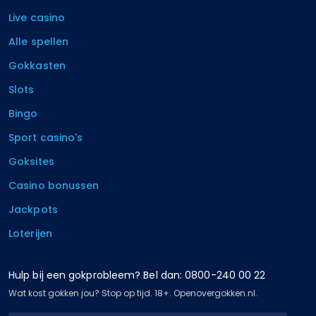
Live casino
Alle spellen
Gokkasten
Slots
Bingo
Sport casino's
Goksites
Casino bonussen
Jackpots
Loterijen
Hulp bij een gokprobleem? Bel dan: 0800-240 00 22
Wat kost gokken jou? Stop op tijd. 18+. Openovergokken.nl.