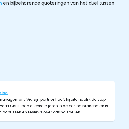
n
en bijbehorende quoteringen van het duel tussen
sino
nagement. Via zijn partner heeft hij uiteindelijk de stap
werkt Christiaan al enkele jaren in de casino branche en is
no bonussen en reviews over casino spellen.