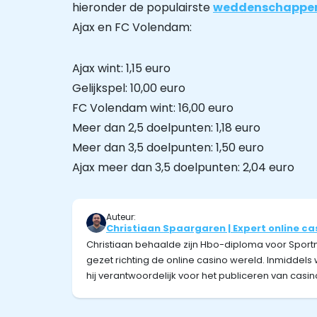
hieronder de populairste
weddenschappe
Ajax en FC Volendam:
Ajax wint: 1,15 euro
Gelijkspel: 10,00 euro
FC Volendam wint: 16,00 euro
Meer dan 2,5 doelpunten: 1,18 euro
Meer dan 3,5 doelpunten: 1,50 euro
Ajax meer dan 3,5 doelpunten: 2,04 euro
Auteur:
Christiaan Spaargaren | Expert online ca
Christiaan behaalde zijn Hbo-diploma voor Sportma
gezet richting de online casino wereld. Inmiddels 
hij verantwoordelijk voor het publiceren van casi