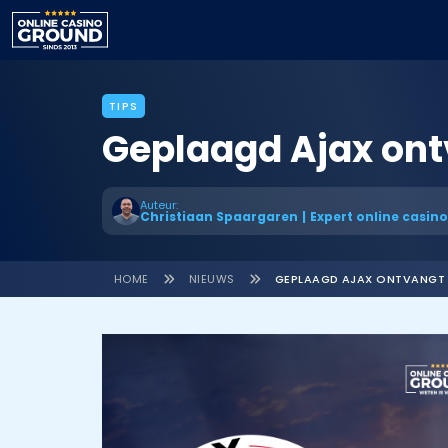
TIPS
Geplaagd Ajax on
Auteur:
Christiaan Spaargaren
|
Expert online casino
HOME
NIEUWS
GEPLAAGD AJAX ONTVANGT