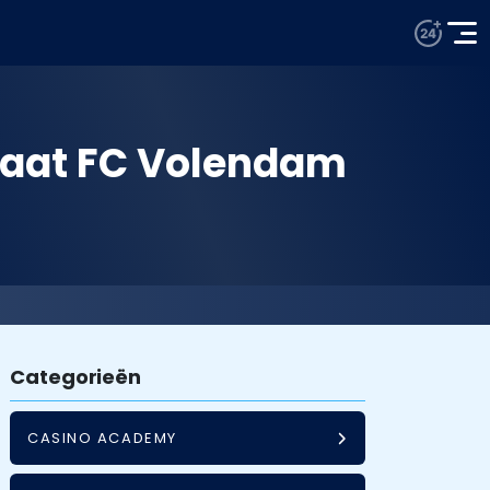
daat FC Volendam
Categorieën
CASINO ACADEMY