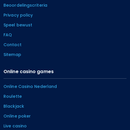
Beoordelingscriteria
Privacy policy
Speel bewust
FAQ
Contact
Sitemap
Online casino games
Online Casino Nederland
Roulette
Blackjack
Online poker
Live casino