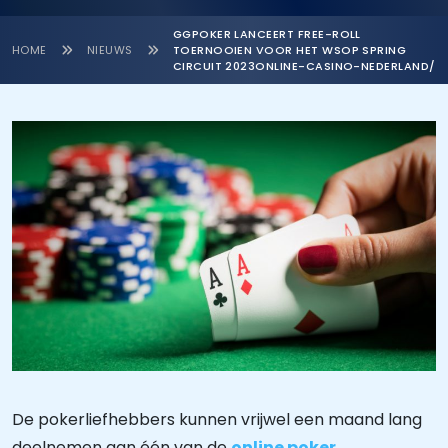
GGPOKER LANCEERT FREE-ROLL
HOME
NIEUWS
TOERNOOIEN VOOR HET WSOP SPRING
CIRCUIT 2023ONLINE-CASINO-NEDERLAND/
De pokerliefhebbers kunnen vrijwel een maand lang
deelnemen aan één van de
online poker