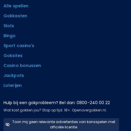
Alle spellen
Gokkasten
Slots
Bingo
Sport casino's
Goksites
Casino bonussen
Jackpots
Loterijen
Hulp bij een gokprobleem? Bel dan: 0800-240 00 22
Wat kost gokken jou? Stop op tijd. 18+. Openovergokken.nl.
Toon mij geen relevante advertenties van kansspelen met
officiële licentie