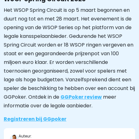
Het WSOP Spring Circuit is op 5 maart begonnen en
duurt nog tot en met 28 maart. Het evenement is de
opening van de WSOP Series op het platform van de
legale kansspelaanbieder. Gedurende het WSOP
Spring Circuit worden er 18 WSOP ringen vergeven en
staat er een gegarandeerde prijzenpot van 100
miljoen euro klaar. Er worden verschillende
toernooien georganiseerd, zowel voor spelers met
lage als hoge budgetten. Vanzelfsprekend dient een
speler de beschikking te hebben over een account bij
GGPoker. Ontdek in de
GGPoker review
meer
informatie over de legale aanbieder.
Registreren bij GGpoker
Auteur: