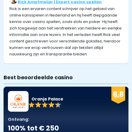
Rick Amptmeijer | Expert casino spellen
Rick is een ervaren content schrijver op het gebied van
online kansspelen in Nederland en hij heeft diepgaande
kennis over casino spellen, zoals slots en poker. Hij heeft
zich toegewijd aan het verstrekken van heldere en eerlijke
informatie aan onze lezers. In het verleden heeft Rick veel
content geschreven voor verschillende goksites, hierdoor
kunnen we erop vertrouwen dat zijn teksten altijd
nauwkeurig zijn en transparantie bieden.
Best beoordeelde casino
8,8
Oranje Palace
Ontvang:
100% tot € 250