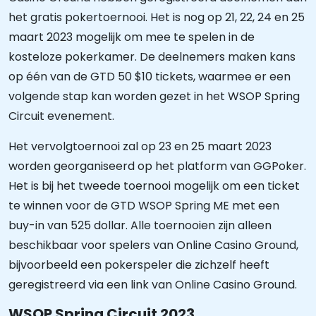
het gratis pokertoernooi. Het is nog op 21, 22, 24 en 25
maart 2023 mogelijk om mee te spelen in de
kosteloze pokerkamer. De deelnemers maken kans
op één van de GTD 50 $10 tickets, waarmee er een
volgende stap kan worden gezet in het WSOP Spring
Circuit evenement.
Het vervolgtoernooi zal op 23 en 25 maart 2023
worden georganiseerd op het platform van GGPoker.
Het is bij het tweede toernooi mogelijk om een ticket
te winnen voor de GTD WSOP Spring ME met een
buy-in van 525 dollar. Alle toernooien zijn alleen
beschikbaar voor spelers van Online Casino Ground,
bijvoorbeeld een pokerspeler die zichzelf heeft
geregistreerd via een link van Online Casino Ground.
WSOP Spring Circuit 2023