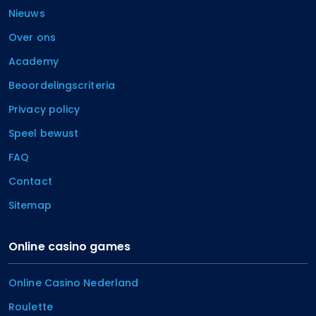
Nieuws
Over ons
Academy
Beoordelingscriteria
Privacy policy
Speel bewust
FAQ
Contact
Sitemap
Online casino games
Online Casino Nederland
Roulette