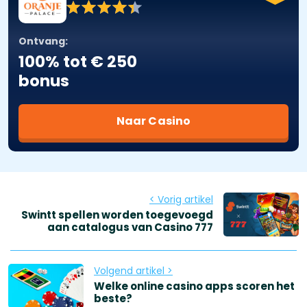
Ontvang:
100% tot € 250
bonus
Naar Casino
< Vorig artikel
Swintt spellen worden toegevoegd
aan catalogus van Casino 777
Volgend artikel >
Welke online casino apps scoren het
beste?