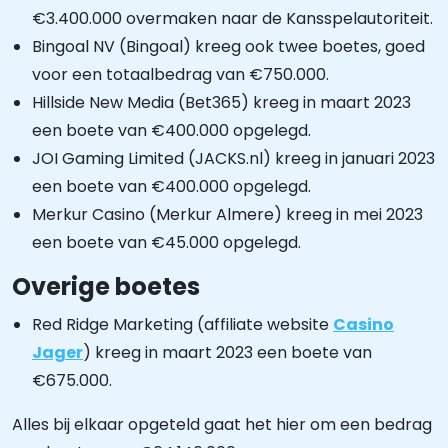
€3.400.000 overmaken naar de Kansspelautoriteit.
Bingoal NV (Bingoal) kreeg ook twee boetes, goed
voor een totaalbedrag van €750.000.
Hillside New Media (Bet365) kreeg in maart 2023
een boete van €400.000 opgelegd.
JOI Gaming Limited (JACKS.nl) kreeg in januari 2023
een boete van €400.000 opgelegd.
Merkur Casino (Merkur Almere) kreeg in mei 2023
een boete van €45.000 opgelegd.
Overige boetes
Red Ridge Marketing (affiliate website
Casino
Jager
) kreeg in maart 2023 een boete van
€675.000.
Alles bij elkaar opgeteld gaat het hier om een bedrag