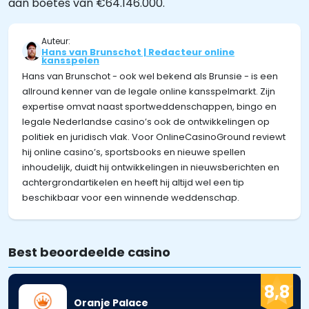
aan boetes van €64.146.000.
Auteur:
Hans van Brunschot | Redacteur online
kansspelen
Hans van Brunschot - ook wel bekend als Brunsie - is een
allround kenner van de legale online kansspelmarkt. Zijn
expertise omvat naast sportweddenschappen, bingo en
legale Nederlandse casino’s ook de ontwikkelingen op
politiek en juridisch vlak. Voor OnlineCasinoGround reviewt
hij online casino’s, sportsbooks en nieuwe spellen
inhoudelijk, duidt hij ontwikkelingen in nieuwsberichten en
achtergrondartikelen en heeft hij altijd wel een tip
beschikbaar voor een winnende weddenschap.
Best beoordeelde casino
8,8
Oranje Palace