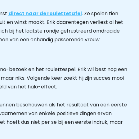
omst
direct naar de roulettetafel
. Ze spelen tien
it en winst maakt. Erik daarentegen verliest al het
zich bij het laatste rondje gefrustreerd omdraaide
 heen van een onhandig passerende vrouw.
o-bezoek en het roulettespel. Erik wil best nog een
 maar niks. Volgende keer zoekt hij zijn succes mooi
eld van het halo-effect.
 kunnen beschouwen als het resultaat van een eerste
et waarnemen van enkele positieve dingen ervan
Het hoeft dus niet per se bij een eerste indruk, maar