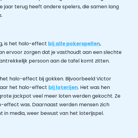
jaar terug heeft andere spelers, die samen lang
.
, is het halo-effect
bij alle pokerspellen
,
an ervoor zorgen dat je vasthoudt aan een slechte
antrekkelijk persoon aan de tafel komt zitten.
t halo-effect bij gokken. Bijvoorbeeld Victor
aar het halo-effect
bij loterijen
. Het was hen
 grote jackpot veel meer loten werden gekocht. Ze
lo-effect was. Daarnaast werden mensen zich
 in media, weer bewust van het loterijspel.