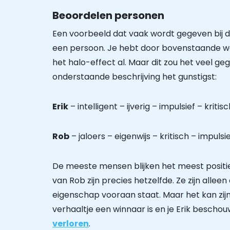
Beoordelen personen
Een voorbeeld dat vaak wordt gegeven bij de
een persoon. Je hebt door bovenstaande wel
het halo-effect al. Maar dit zou het veel ge
onderstaande beschrijving het gunstigst:
Erik
– intelligent – ijverig – impulsief – kritis
Rob
– jaloers – eigenwijs – kritisch – impulsief
De meeste mensen blijken het meest positi
van Rob zijn precies hetzelfde. Ze zijn alle
eigenschap vooraan staat. Maar het kan zijn d
verhaaltje een winnaar is en je Erik beschou
verloren
.