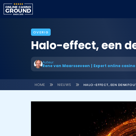
OVERIG
Halo-effect, een d
Auteur:
Rene van Maarsseveen
|
Expert online casino
HOME
NIEUWS
HALO-EFFECT, EEN DENKFOU