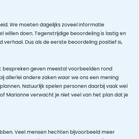
heid. We moeten dagelijks zoveel informatie
willen doen. Tegenstrijdige beoordeling is lastig en
verhaal. Dus als de eerste beoordeling positief is,
ct bespreken geven meestal voorbeelden rond
ij allerlei andere zaken waar we ons een mening
plannen. Natuurlijk spelen personen daarbij vaak wel
of Marianne verwacht je niet veel van het plan dat je
ebben. Veel mensen hechten bijvoorbeeld meer