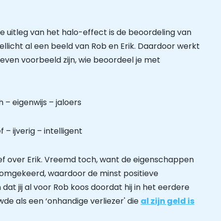
 uitleg van het halo-effect is de beoordeling van
licht al een beeld van Rob en Erik. Daardoor werkt
geven voorbeeld zijn, wie beoordeel je met
ch – eigenwijs – jaloers
 – ijverig – intelligent
ef over Erik. Vreemd toch, want de eigenschappen
en omgekeerd, waardoor de minst positieve
at jij al voor Rob koos doordat hij in het eerdere
wde als een ‘onhandige verliezer' die
al zijn geld is