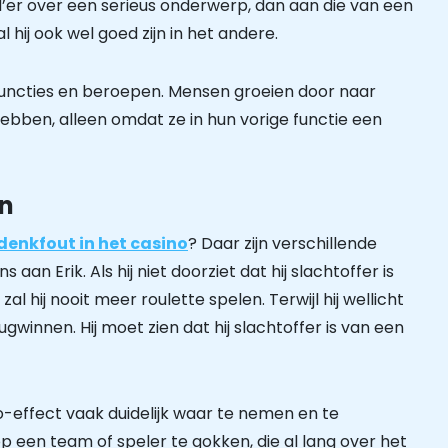
er over een serieus onderwerp, dan aan die van een
 hij ook wel goed zijn in het andere.
 functies en beroepen. Mensen groeien door naar
hebben, alleen omdat ze in hun vorige functie een
n
denkfout in het casino
? Daar zijn verschillende
n Erik. Als hij niet doorziet dat hij slachtoffer is
al hij nooit meer roulette spelen. Terwijl hij wellicht
ugwinnen. Hij moet zien dat hij slachtoffer is van een
o-effect vaak duidelijk waar te nemen en te
p een team of speler te gokken, die al lang over het