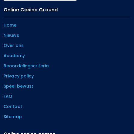
Online Casino Ground
Home
Nieuws
Over ons
Academy
Beoordelingscriteria
Privacy policy
Speel bewust
FAQ
Contact
Sitemap