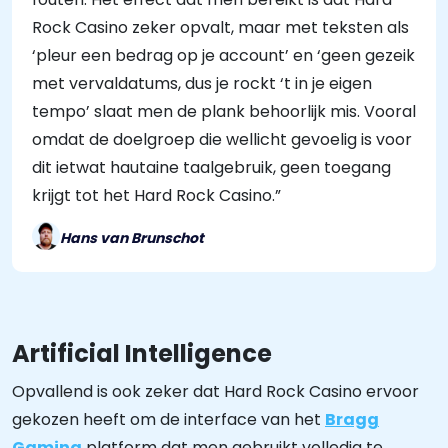
Rock Casino zeker opvalt, maar met teksten als
‘pleur een bedrag op je account’ en ‘geen gezeik
met vervaldatums, dus je rockt ‘t in je eigen
tempo’ slaat men de plank behoorlijk mis. Vooral
omdat de doelgroep die wellicht gevoelig is voor
dit ietwat hautaine taalgebruik, geen toegang
krijgt tot het Hard Rock Casino.”
Hans van Brunschot
Artificial Intelligence
Opvallend is ook zeker dat Hard Rock Casino ervoor
gekozen heeft om de interface van het
Bragg
Gaming
platform dat men gebruikt volledig te