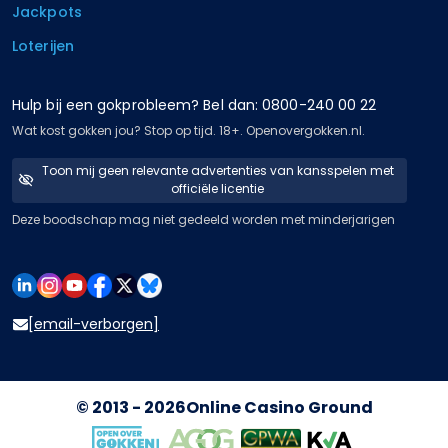
Jackpots
Loterijen
Hulp bij een gokprobleem? Bel dan: 0800-240 00 22
Wat kost gokken jou? Stop op tijd. 18+. Openovergokken.nl.
Toon mij geen relevante advertenties van kansspelen met
officiële licentie
Deze boodschap mag niet gedeeld worden met minderjarigen
[email-verborgen]
© 2013 - 2026
Online Casino Ground