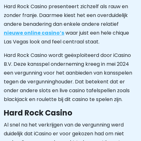
Hard Rock Casino presenteert zichzelf als rauw en
zonder franje. Daarmee kiest het een overduidelijk
andere benadering dan enkele andere relatief
nieuwe online casino’s
waar juist een hele chique
Las Vegas look and feel centraal staat.
Hard Rock Casino wordt geëxploiteerd door iCasino
B.V. Deze kansspel onderneming kreeg in mei 2024
een vergunning voor het aanbieden van kansspelen
tegen de vergunninghouder. Dat betekent dat er
onder andere slots en live casino tafelspellen zoals
blackjack en roulette bij dit casino te spelen zijn.
Hard Rock Casino
Al snel na het verkrijgen van de vergunning werd
duidelijk dat iCasino er voor gekozen had om niet