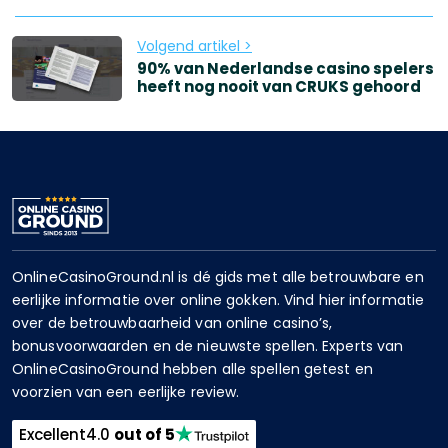
Volgend artikel >
90% van Nederlandse casino spelers
heeft nog nooit van CRUKS gehoord
OnlineCasinoGround.nl is dé gids met alle betrouwbare en
eerlijke informatie over online gokken. Vind hier informatie
over de betrouwbaarheid van online casino’s,
bonusvoorwaarden en de nieuwste spellen. Experts van
OnlineCasinoGround hebben alle spellen getest en
voorzien van een eerlijke review.
Excellent
4.0
out of 5