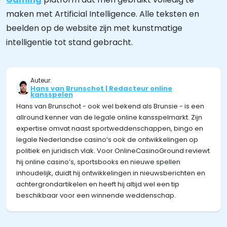
maken met Artificial Intelligence. Alle teksten en
beelden op de website zijn met kunstmatige
intelligentie tot stand gebracht.
Auteur:
Hans van Brunschot | Redacteur online
kansspelen
Hans van Brunschot - ook wel bekend als Brunsie - is een
allround kenner van de legale online kansspelmarkt. Zijn
expertise omvat naast sportweddenschappen, bingo en
legale Nederlandse casino’s ook de ontwikkelingen op
politiek en juridisch vlak. Voor OnlineCasinoGround reviewt
hij online casino’s, sportsbooks en nieuwe spellen
inhoudelijk, duidt hij ontwikkelingen in nieuwsberichten en
achtergrondartikelen en heeft hij altijd wel een tip
beschikbaar voor een winnende weddenschap.