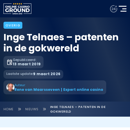
OVERIG
Inge Telnaes – patenten
in de gokwereld
Gepubliceerd:
13 maart 2019
Laatste update:
9 maart 2026
Auteur:
Rene van Maarsseveen
|
Expert online casino
INGE TELNAES – PATENTEN IN DE
HOME
NIEUWS
GOKWERELD