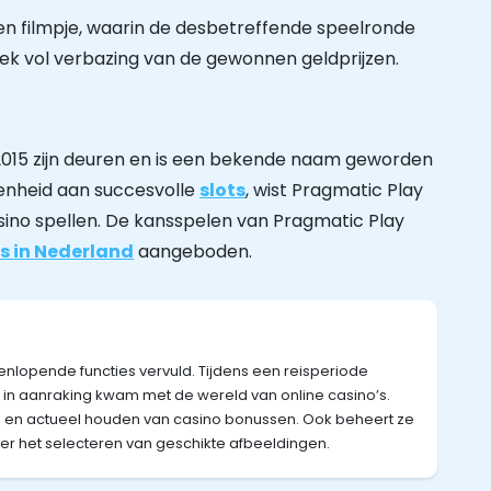
n filmpje, waarin de desbetreffende speelronde
 keek vol verbazing van de gewonnen geldprijzen.
015 zijn deuren en is een bekende naam geworden
denheid aan succesvolle
slots
, wist Pragmatic Play
sino spellen. De kansspelen van Pragmatic Play
’s in Nederland
aangeboden.
eenlopende functies vervuld. Tijdens een reisperiode
t in aanraking kwam met de wereld van online casino’s.
en en actueel houden van casino bonussen. Ook beheert ze
r het selecteren van geschikte afbeeldingen.