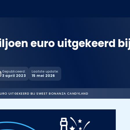
ljoen euro uitgekeerd b
Gepubliceerd:
Laatste update:
3 april 2023
15 mei 2026
EURO UITGEKEERD BIJ SWEET BONANZA CANDYLAND