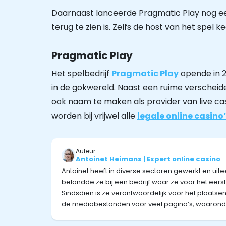
Daarnaast lanceerde Pragmatic Play nog ee
terug te zien is. Zelfs de host van het spel
Pragmatic Play
Het spelbedrijf
Pragmatic Play
opende in 2
in de gokwereld. Naast een ruime verschei
ook naam te maken als provider van live ca
worden bij vrijwel alle
legale online casino
Auteur:
Antoinet Heimans | Expert online casino
Antoinet heeft in diverse sectoren gewerkt en uit
belandde ze bij een bedrijf waar ze voor het eers
Sindsdien is ze verantwoordelijk voor het plaats
de mediabestanden voor veel pagina’s, waaronde