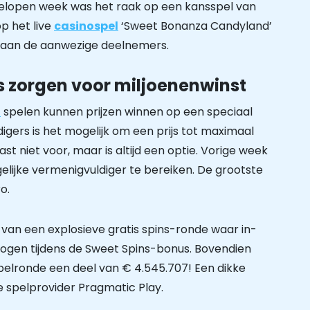
fgelopen week was het raak op een kansspel van
p het live
casinospel
‘Sweet Bonanza Candyland’
d aan de aanwezige deelnemers.
 zorgen voor miljoenenwinst
d
spelen kunnen prijzen winnen op een speciaal
igers is het mogelijk om een prijs tot maximaal
st niet voor, maar is altijd een optie. Vorige week
elijke vermenigvuldiger te bereiken. De grootste
o.
 van een explosieve gratis spins-ronde waar in-
hogen tijdens de Sweet Spins-bonus. Bovendien
elronde een deel van € 4.545.707! Een dikke
de spelprovider Pragmatic Play.