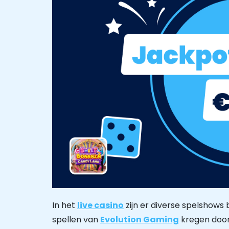
In het
live casino
zijn er diverse spelshows
spellen van
Evolution Gaming
kregen door