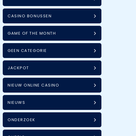
CASINO BONUSSEN
GAME OF THE MONTH
GEEN CATEGORIE
JACKPOT
NIEUW ONLINE CASINO
NIEUWS
ONDERZOEK