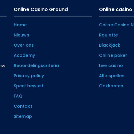
Online Casino Ground
Online casin
Home
Online Casino 
Nieuws
Roulette
Over ons
Blackjack
Academy
Online poker
Beoordelingscriteria
Live casino
ew.
Privacy policy
Alle spellen
Speel bewust
Gokkasten
FAQ
Contact
Sitemap