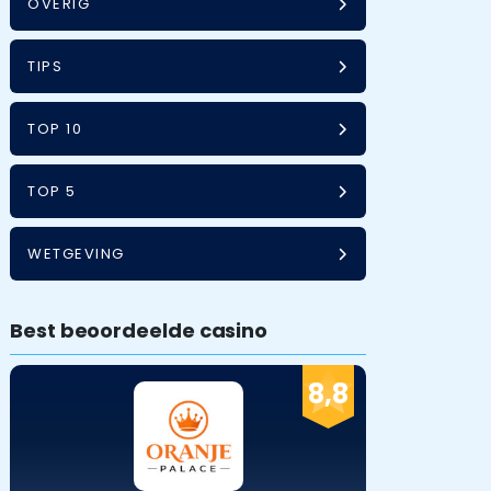
OVERIG
TIPS
TOP 10
TOP 5
WETGEVING
Best beoordeelde casino
8,8