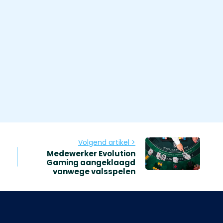
Volgend artikel >
Medewerker Evolution
Gaming aangeklaagd
vanwege valsspelen