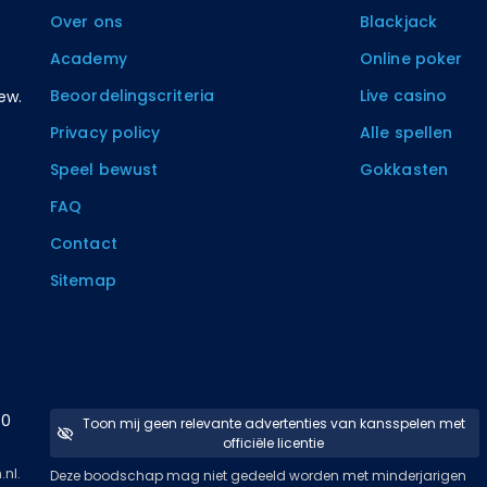
Over ons
Blackjack
Academy
Online poker
Beoordelingscriteria
Live casino
ew.
Privacy policy
Alle spellen
Speel bewust
Gokkasten
FAQ
Contact
Sitemap
00
Toon mij geen relevante advertenties van kansspelen met
officiële licentie
.nl.
Deze boodschap mag niet gedeeld worden met minderjarigen