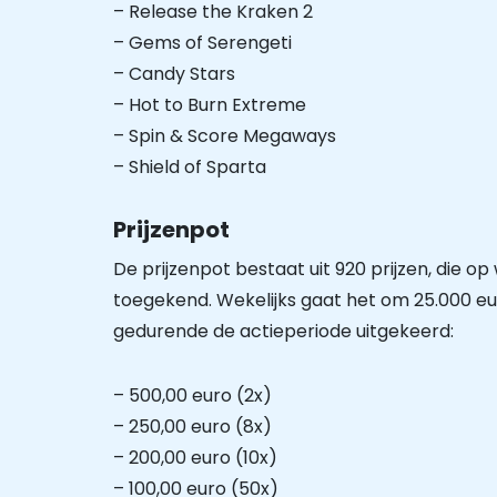
– Release the Kraken 2
– Gems of Serengeti
– Candy Stars
– Hot to Burn Extreme
– Spin & Score Megaways
– Shield of Sparta
Prijzenpot
De prijzenpot bestaat uit 920 prijzen, die
toegekend. Wekelijks gaat het om 25.000 eu
gedurende de actieperiode uitgekeerd:
– 500,00 euro (2x)
– 250,00 euro (8x)
– 200,00 euro (10x)
– 100,00 euro (50x)