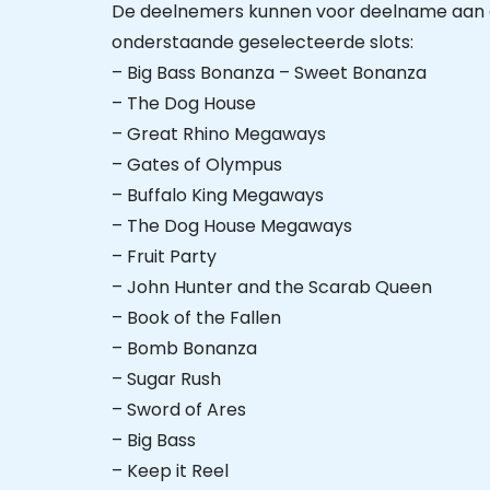
De deelnemers kunnen voor deelname aan 
onderstaande geselecteerde slots:
– Big Bass Bonanza – Sweet Bonanza
– The Dog House
– Great Rhino Megaways
– Gates of Olympus
– Buffalo King Megaways
– The Dog House Megaways
– Fruit Party
– John Hunter and the Scarab Queen
– Book of the Fallen
– Bomb Bonanza
– Sugar Rush
– Sword of Ares
– Big Bass
– Keep it Reel