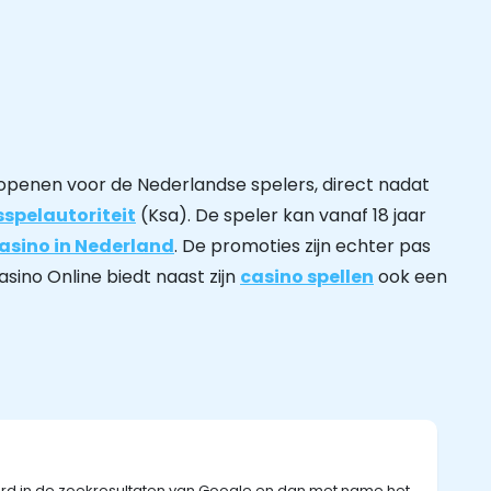
 openen voor de Nederlandse spelers, direct nadat
spelautoriteit
(Ksa). De speler kan vanaf 18 jaar
casino in Nederland
. De promoties zijn echter pas
sino Online biedt naast zijn
casino spellen
ook een
eerd in de zoekresultaten van Google en dan met name het