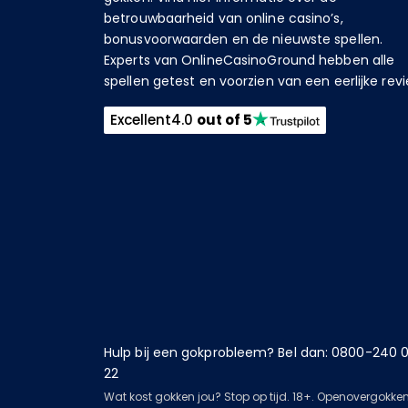
betrouwbaarheid van online casino’s,
bonusvoorwaarden en de nieuwste spellen.
Experts van OnlineCasinoGround hebben alle
spellen getest en voorzien van een eerlijke revi
Excellent
4.0
out of 5
Hulp bij een gokprobleem? Bel dan: 0800-240 
22
Wat kost gokken jou? Stop op tijd. 18+. Openovergokken