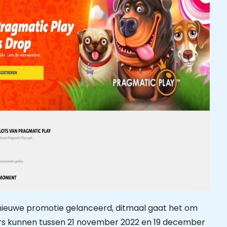
ieuwe promotie gelanceerd, ditmaal gaat het om
lers kunnen tussen 21 november 2022 en 19 december