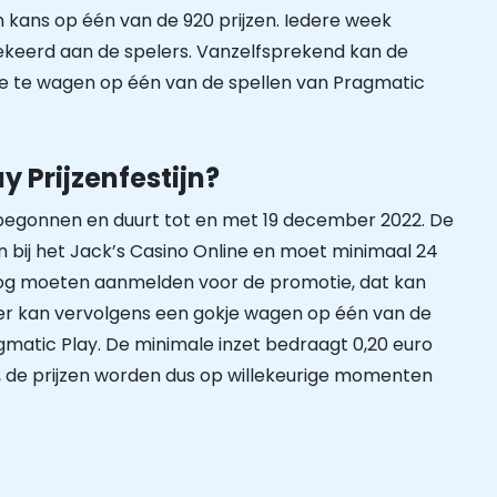
ans op één van de 920 prijzen. Iedere week
gekeerd aan de spelers. Vanzelfsprekend kan de
e te wagen op één van de spellen van Pragmatic
y Prijzenfestijn?
s begonnen en duurt tot en met 19 december 2022. De
n bij het Jack’s Casino Online en moet minimaal 24
h nog moeten aanmelden voor de promotie, dat kan
ler kan vervolgens een gokje wagen op één van de
matic Play. De minimale inzet bedraagt 0,20 euro
s, de prijzen worden dus op willekeurige momenten