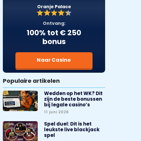
Oranje Palace
Ontvang:
100% tot € 250
bonus
Naar Casino
Populaire artikelen
Wedden op het WK? Dit
zijn de beste bonussen
bij legale casino’s
11 juni 2026
Spel duel: Dit is het
leukste live blackjack
spel