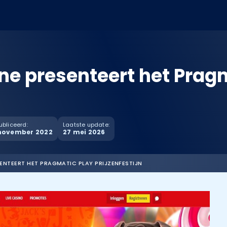
ne presenteert het Prag
bliceerd:
Laatste update:
november 2022
27 mei 2026
ENTEERT HET PRAGMATIC PLAY PRIJZENFESTIJN