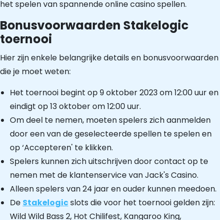
het spelen van spannende online casino spellen.
Bonusvoorwaarden Stakelogic
toernooi
Hier zijn enkele belangrijke details en bonusvoorwaarden
die je moet weten:
Het toernooi begint op 9 oktober 2023 om 12:00 uur en
eindigt op 13 oktober om 12:00 uur.
Om deel te nemen, moeten spelers zich aanmelden
door een van de geselecteerde spellen te spelen en
op ‘Accepteren' te klikken.
Spelers kunnen zich uitschrijven door contact op te
nemen met de klantenservice van Jack's Casino.
Alleen spelers van 24 jaar en ouder kunnen meedoen.
De
Stakelogic
slots die voor het toernooi gelden zijn:
Wild Wild Bass 2, Hot Chilifest, Kangaroo King,