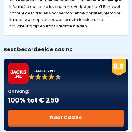
zich toegewijd aan het verstrekken van heldere en eerlijke
informatie aan onze lezers. In het verleden heeft Rick veel
content geschreven voor verschillende goksites, hierdoor
kunnen we erop vertrouwen dat zijn teksten altijd
nauwkeurig zijn en transparantie bieden.
Best beoordeelde casino
8,9
JACKS.NL
Ontvang:
100% tot € 250
Naar Casino