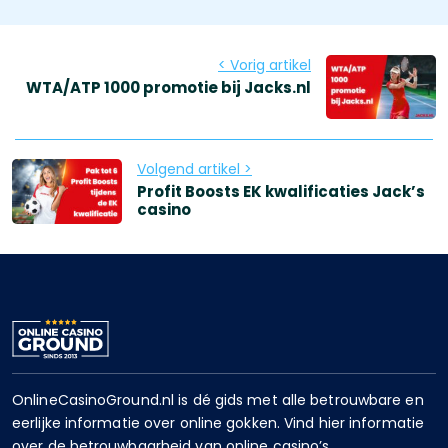
< Vorig artikel
WTA/ATP 1000 promotie bij Jacks.nl
Volgend artikel >
Profit Boosts EK kwalificaties Jack’s
casino
OnlineCasinoGround.nl is dé gids met alle betrouwbare en
eerlijke informatie over online gokken. Vind hier informatie
over de betrouwbaarheid van online casino’s,