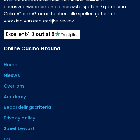
bonusvoorwaarden en de nieuwste spellen. Experts van
OnlineCasinoGround hebben alle spellen getest en
voorzien van een eerlijke review.
Excellent
4.0
out of 5
Online Casino Ground
Home
Nieuws
Over ons
Academy
Beoordelingscriteria
Privacy policy
Speel bewust
FAQ