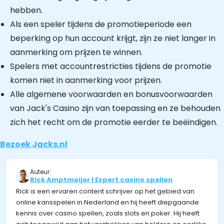
hebben.
Als een speler tijdens de promotieperiode een
beperking op hun account krijgt, zijn ze niet langer in
aanmerking om prijzen te winnen.
Spelers met accountrestricties tijdens de promotie
komen niet in aanmerking voor prijzen.
Alle algemene voorwaarden en bonusvoorwaarden
van Jack's Casino zijn van toepassing en ze behouden
zich het recht om de promotie eerder te beëindigen.
Bezoek Jacks.nl
Auteur:
Rick Amptmeijer | Expert casino spellen
Rick is een ervaren content schrijver op het gebied van
online kansspelen in Nederland en hij heeft diepgaande
kennis over casino spellen, zoals slots en poker. Hij heeft