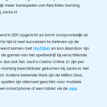
lijk meer kansspelen van Red Rake Gaming
 Jacks.nl.
d in 2011 opgericht en komt oorspronkelijk uit
orte tijd al veel successen te beleven op de
g werd samen met
iSoftBet
en kon daardoor zijn
jn de games van het spelbedrijf bij verschillende
us ook het Jack’s Casino Online. Er zijn per
ke Gaming beschikbaar gekomen bij Jacks.nl. Het
. Andere bekende titels zijn de Million Zeus,
e spellen zijn allemaal geschikt voor mobiele
een smartphone of een tablet via de
app
.