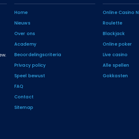
Home
Online Casino 
Nieuws
Roulette
Over ons
Blackjack
Academy
Online poker
Beoordelingscriteria
Live casino
ew.
Privacy policy
Alle spellen
Speel bewust
Gokkasten
FAQ
Contact
Sitemap