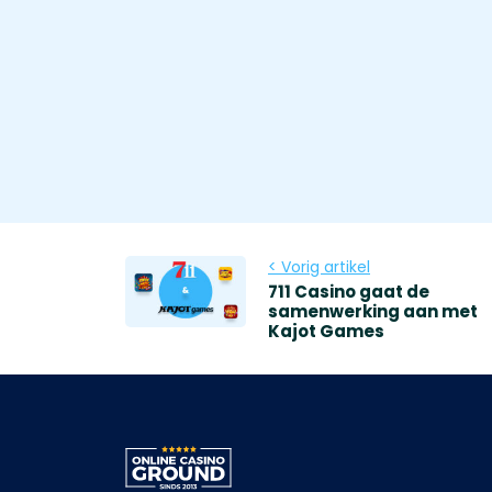
< Vorig artikel
711 Casino gaat de
samenwerking aan met
Kajot Games