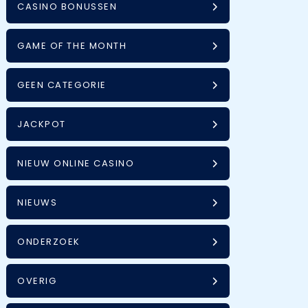
CASINO BONUSSEN
GAME OF THE MONTH
GEEN CATEGORIE
JACKPOT
NIEUW ONLINE CASINO
NIEUWS
ONDERZOEK
OVERIG