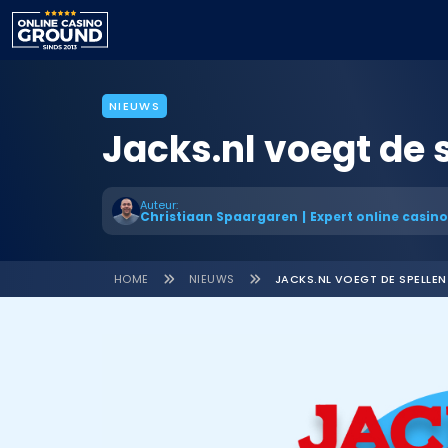
NIEUWS
Jacks.nl voegt de
Auteur:
Christiaan Spaargaren
|
Expert online casino
HOME
NIEUWS
JACKS.NL VOEGT DE SPELLE