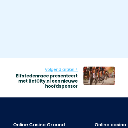
Volgend artikel >
Elfstedenrace presenteert
met BetCity.nl een nieuwe
hoofdsponsor
Online Casino Ground
Online casin