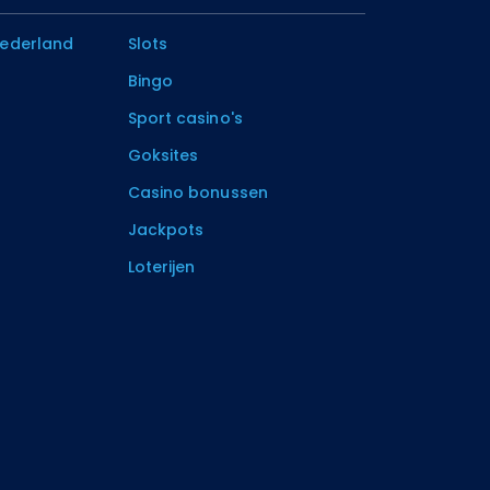
Nederland
Slots
Bingo
Sport casino's
Goksites
Casino bonussen
Jackpots
Loterijen