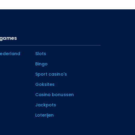
o games
Nederland
Slots
Bingo
Sport casino's
Goksites
Casino bonussen
Jackpots
Loterijen