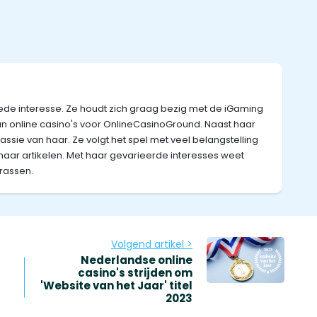
rede interesse. Ze houdt zich graag bezig met de iGaming
van online casino's voor OnlineCasinoGround. Naast haar
ssie van haar. Ze volgt het spel met veel belangstelling
haar artikelen. Met haar gevarieerde interesses weet
rassen.
Volgend artikel >
Nederlandse online
casino's strijden om
'Website van het Jaar' titel
2023