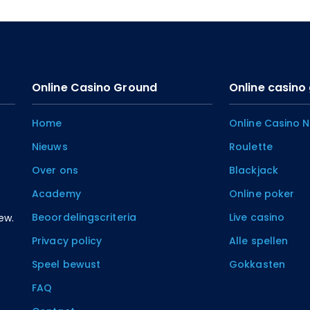
Online Casino Ground
Online casin
Home
Online Casino 
Nieuws
Roulette
Over ons
Blackjack
Academy
Online poker
Beoordelingscriteria
Live casino
ew.
Privacy policy
Alle spellen
Speel bewust
Gokkasten
FAQ