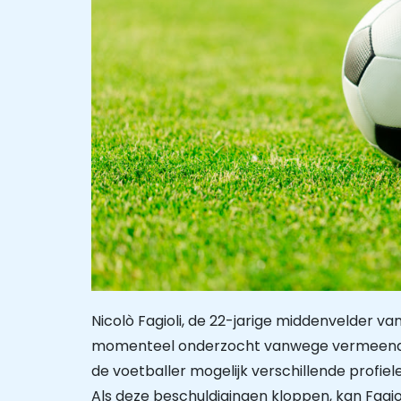
Nicolò Fagioli, de 22-jarige middenvelder va
momenteel onderzocht vanwege vermeen
de voetballer mogelijk verschillende profiel
Als deze beschuldigingen kloppen, kan Fagiol