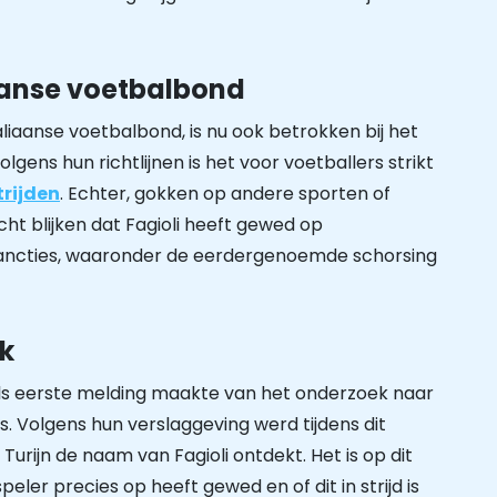
aanse voetbalbond
aliaanse voetbalbond, is nu ook betrokken bij het
lgens hun richtlijnen is het voor voetballers strikt
rijden
. Echter, gokken op andere sporten of
ht blijken dat Fagioli heeft gewed op
sancties, waaronder de eerdergenoemde schorsing
ek
als eerste melding maakte van het onderzoek naar
s. Volgens hun verslaggeving werd tijdens dit
urijn de naam van Fagioli ontdekt. Het is op dit
ler precies op heeft gewed en of dit in strijd is