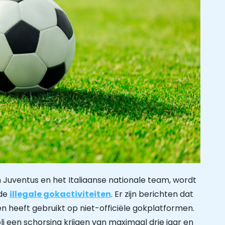
n Juventus en het Italiaanse nationale team, wordt
de
illegale gokactiviteiten
. Er zijn berichten dat
en heeft gebruikt op niet-officiële gokplatformen.
i een schorsing krijgen van maximaal drie jaar en