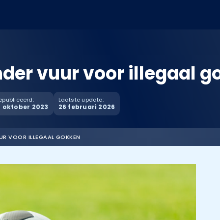
der vuur voor illegaal 
epubliceerd:
Laatste update:
2 oktober 2023
26 februari 2026
UR VOOR ILLEGAAL GOKKEN