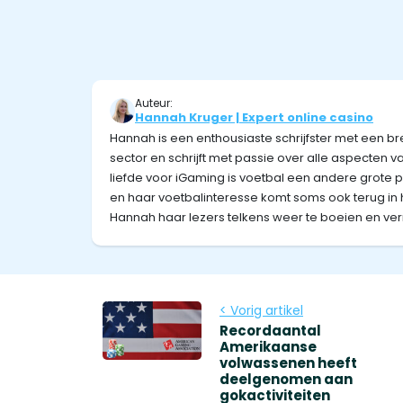
Auteur:
Hannah Kruger | Expert online casino
Hannah is een enthousiaste schrijfster met een b
sector en schrijft met passie over alle aspecten 
liefde voor iGaming is voetbal een andere grote pa
en haar voetbalinteresse komt soms ook terug in 
Hannah haar lezers telkens weer te boeien en ver
< Vorig artikel
Recordaantal
Amerikaanse
volwassenen heeft
deelgenomen aan
gokactiviteiten