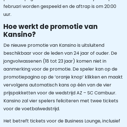
februari worden gespeeld en de aftrap is om 20:00
uur.
Hoe werkt de promotie van
Kansino?
De nieuwe promotie van Kansino is uitsluitend
beschikbaar voor de leden van 24 jaar of ouder. De
jongvolwassenen (18 tot 23 jaar) komen niet in
aanmerking voor de promotie. De speler kan op de
promotiepagina op de ‘oranje knop’ klikken en maakt
vervolgens automatisch kans op één van de vier
prijspakketten voor de wedstrijd AZ – SC Cambuur.
Kansino zal vier spelers feliciteren met twee tickets
voor de voetbalwedstrijd.
Het betreft tickets voor de Business Lounge, inclusief