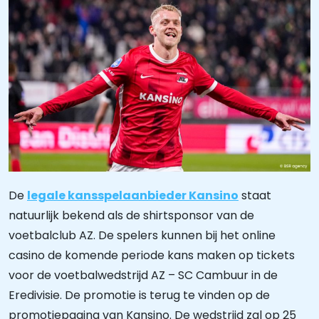
De
legale kansspelaanbieder Kansino
staat
natuurlijk bekend als de shirtsponsor van de
voetbalclub AZ. De spelers kunnen bij het online
casino de komende periode kans maken op tickets
voor de voetbalwedstrijd AZ – SC Cambuur in de
Eredivisie. De promotie is terug te vinden op de
promotiepagina van Kansino. De wedstrijd zal op 25