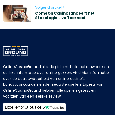
Volgend artikel >
ComeOn Casino lanceert het
Stakelogic Live Toernooi
OnlineCasinoGround.nl is dé gids met alle betrouwbare en
eerlijke informatie over online gokken. Vind hier informatie
over de betrouwbaarheid van online casino’s,
bonusvoorwaarden en de nieuwste spellen. Experts van
OnlineCasinoGround hebben alle spellen getest en
voorzien van een eerlijke review.
Excellent
4.0
out of 5