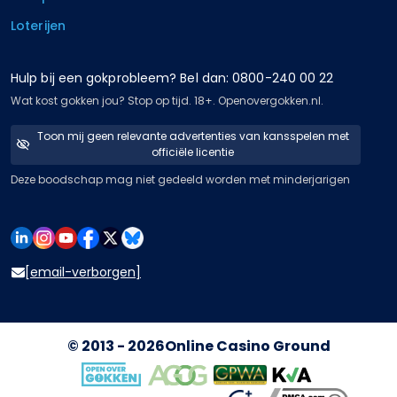
Loterijen
Hulp bij een gokprobleem? Bel dan: 0800-240 00 22
Wat kost gokken jou? Stop op tijd. 18+. Openovergokken.nl.
Toon mij geen relevante advertenties van kansspelen met
officiële licentie
Deze boodschap mag niet gedeeld worden met minderjarigen
[email-verborgen]
© 2013 - 2026
Online Casino Ground