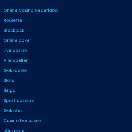
Online Casino Nederland
Roulette
Blackjack
Online poker
Live casino
Alle spellen
Gokkasten
Slots
Bingo
Sport casino's
Goksites
Casino bonussen
Jackpots