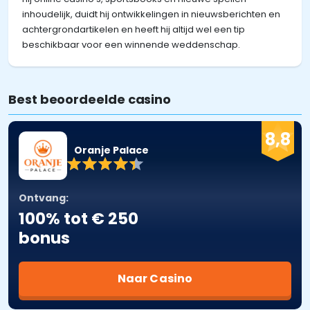
inhoudelijk, duidt hij ontwikkelingen in nieuwsberichten en
achtergrondartikelen en heeft hij altijd wel een tip
beschikbaar voor een winnende weddenschap.
Best beoordeelde casino
8,8
Oranje Palace
Ontvang:
100% tot € 250
bonus
Naar Casino