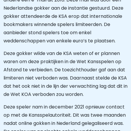
Nederlandse gokker aan de instantie gestuurd. Deze
gokker attendeerde de KSA erop dat internationale
bookmakers winnende spelers limiteerden. De
aanbieder stond spelers toe om enkel
weddenschappen van enkele euro’s te plaatsen.
Deze gokker wilde van de KSA weten of er plannen
waren om deze praktijken in de Wet Kansspelen op
Afstand te verbieden. De toezichthouder gaf aan dat
limiteren niet verboden was. Daarnaast stelde de KSA
dat het ook niet in de lijn der verwachting lag dat dit in
de Wet KOA verboden zou worden.
Deze speler nam in december 2021 opnieuw contact
op met de Kansspelautoriteit. Dit was twee maanden
nadat online gokken in Nederland gelegaliseerd was.