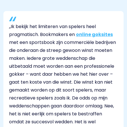
,,Ik bekijk het limiteren van spelers heel
pragmatisch. Bookmakers en
online goksites
met een sportsbook zijn commerciële bedrijven
die onderaan de streep gewoon winst moeten
maken. Iedere grote weddenschap die
uitbetaald moet worden aan een professionele
gokker – want daar hebben we het hier over –
gaat ten koste van die winst. Die winst kan niet
gemaakt worden op dit soort spelers, maar
recreatieve spelers zoals ik. De odds op mijn
weddenschappen gaan daardoor omlaag. Nee,
het is niet eerlijk om spelers te bestraffen
omdat ze succesvol wedden. Het is wel