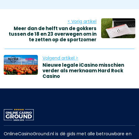
< Vorig artikel
Meer dan de helft van de gokkers
tussen de 18 en 23 overwegen om in
te zetten op de sportzomer
Volgend artikel >
Nieuwe legale iCasino misschien
verder als merknaam Hard Rock
Casino
OnlineCasinoGround.nl is dé gids met alle betrouwbare en