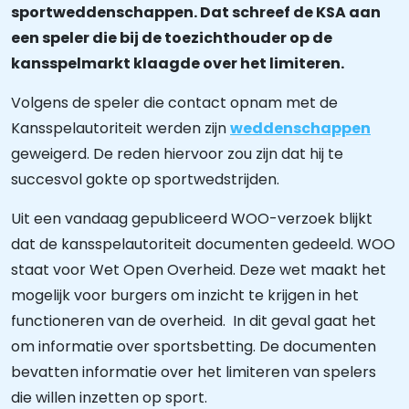
sportweddenschappen. Dat schreef de KSA aan
een speler die bij de toezichthouder op de
kansspelmarkt klaagde over het limiteren.
Volgens de speler die contact opnam met de
Kansspelautoriteit werden zijn
weddenschappen
geweigerd. De reden hiervoor zou zijn dat hij te
succesvol gokte op sportwedstrijden.
Uit een vandaag gepubliceerd WOO-verzoek blijkt
dat de kansspelautoriteit documenten gedeeld. WOO
staat voor Wet Open Overheid. Deze wet maakt het
mogelijk voor burgers om inzicht te krijgen in het
functioneren van de overheid. In dit geval gaat het
om informatie over sportsbetting. De documenten
bevatten informatie over het limiteren van spelers
die willen inzetten op sport.